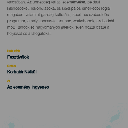
városában. Az ünnepség vallási eseményeket, például
kilencedeket, felvonulásokat és kerékpáros emelkedőt foglal
magában, valamint gazdag kulturális, sport- és szabadidős
programot, amely koncertek, színház, workshopok, szabadtéri
mozi, táncok és hagyományos játékok révén hozza össze a
helyieket és a látogatókat.
Kategória
Categoría
Fesztiválok
del
evento
Életkor
Edad
Korhatár Nélkül
Recomendada
Ár
Az esemény ingyenes