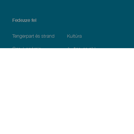
Fedezze fel
Tengerpart és strand
Kultúra
Gasztronómia
Az összes cikk
Praktikus információk
Események
Időjárás
Megérkezés
Vendéglátás
Szállás
A szigetcsoport