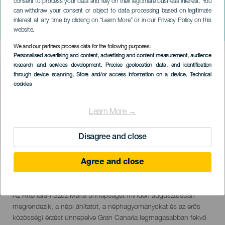
consent to process your data and rely on their legitimate business interest. You
GRAN CANARIA
can withdraw your consent or object to data processing based on legitimate
Bajada de la Virgen de La
interest at any time by clicking on “Learn More” or in our Privacy Policy on this
Cuevita
website.
We and our partners process data for the following purposes:
Imagen
Personalised advertising and content, advertising and content measurement, audience
Listado
research and services development
, Precise geolocation data, and identification
through device scanning
, Store and/or access information on a device
, Technical
cookies
Learn More →
Disagree and close
Agree and close
30 August 2026
Localidad
Artenara
Descripción
Az Artenara-i Szűz Mária ünnepségét minden augusztusban
del
megrendezik, a népi áhítatot, a néphagyományokat és az erős
evento
közösségi érzést ünnepelve Gran Canaria legmagasabban fekvő