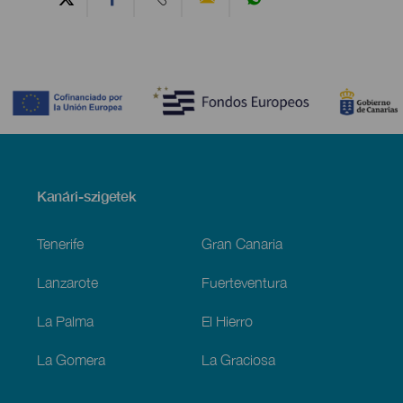
Contenido
Menú
Kanári-szigetek
Footer
Tenerife
Gran Canaria
Lanzarote
Fuerteventura
La Palma
El Hierro
La Gomera
La Graciosa