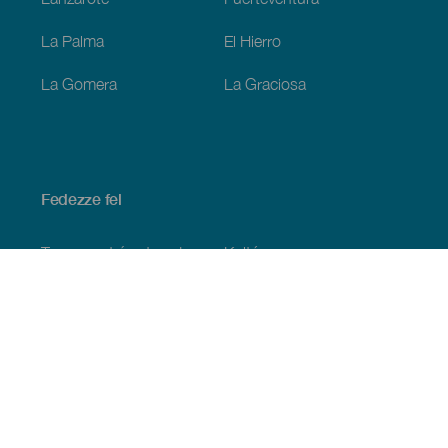
La Palma
El Hierro
La Gomera
La Graciosa
Fedezze fel
Tengerpart és strand
Kultúra
Gasztronómia
Az összes cikk
Praktikus információk