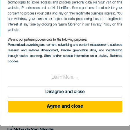
technologies to store, access, and process personal data like your visit on this
website, IP addresses and cookie identifiers. Some partners do not ask for your
consent to process your data and rely on their legitimate business interest. You
GRAN CANARIA
can withdraw your consent or object to data processing based on legitimate
Bajada de la Rama en La
interest at any time by clicking on “Learn More” or in our Privacy Policy on this
Aldea
website.
We and our partners process data for the following purposes:
Imagen
Personalised advertising and content, advertising and content measurement, audience
Listado
research and services development
, Precise geolocation data, and identification
through device scanning
, Store and/or access information on a device
, Technical
cookies
Learn More →
Disagree and close
Agree and close
September 2026
Localidad
La Aldea de San Nicolás