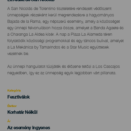
Descripción
A San Nicolás de Tolentino tiszteletére rendezett védőszent
del
ünnepségek részeként kerül megrendezésre a hagyományos
evento
Bajada de la Rama, egy népszerű esemény, amely a közösséget
egy ünnepi felvonuláson hozza össze, amelyet a Banda Agaete és
a Charanga La Aldea kísér. A nap a Plaza La Alameda téren
folytatódik közösségi programokkal és egy táncos bulival, amelyet
a La Mekánica by Tamarindos és a Star Music együttesek
vezetnek be.
Az ünnepi hangulatot tűzijáték és élőzene tetőzi a Los Cascajos
negyedben, így ez az ünnepség egyik legjobban várt pillanata.
Kategória
Categoría
Fesztiválok
del
evento
Életkor
Edad
Korhatár Nélkül
Recomendada
Ár
Az esemény ingyenes