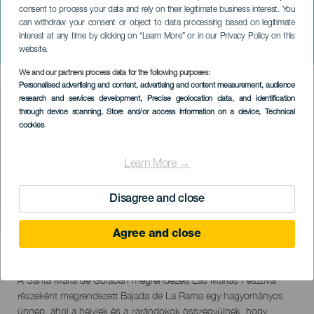
consent to process your data and rely on their legitimate business interest. You
GRAN CANARIA
can withdraw your consent or object to data processing based on legitimate
Bajada de La Rama a Las
interest at any time by clicking on “Learn More” or in our Privacy Policy on this
Marías-i ünnepségeken
website.
We and our partners process data for the following purposes:
Imagen
Personalised advertising and content, advertising and content measurement, audience
Listado
research and services development
, Precise geolocation data, and identification
through device scanning
, Store and/or access information on a device
, Technical
cookies
Learn More →
Disagree and close
Agree and close
September 2026
Localidad
Santa María de Guía
Descripción
A Santa María de Guíában megrendezett Las Marías Fesztivál
del
részeként megrendezett Bajada de La Rama egy hagyományos
evento
ünnep, ahol a helyiek és a zarándokok összegyűlnek, hogy