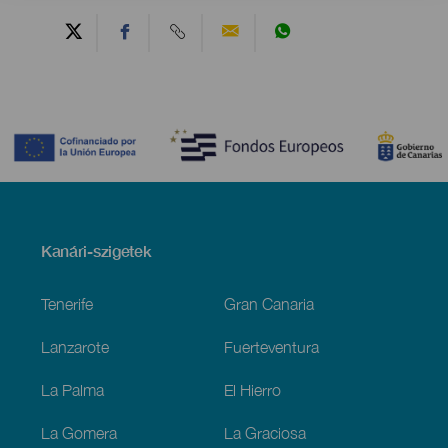
Contenido
Menú
Kanári-szigetek
Footer
Tenerife
Gran Canaria
Lanzarote
Fuerteventura
La Palma
El Hierro
La Gomera
La Graciosa