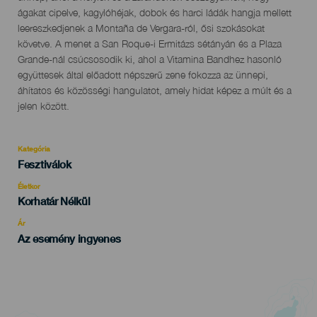
ágakat cipelve, kagylóhéjak, dobok és harci ládák hangja mellett
leereszkedjenek a Montaña de Vergara-ról, ősi szokásokat
követve. A menet a San Roque-i Ermitázs sétányán és a Plaza
Grande-nál csúcsosodik ki, ahol a Vitamina Bandhez hasonló
együttesek által előadott népszerű zene fokozza az ünnepi,
áhítatos és közösségi hangulatot, amely hidat képez a múlt és a
jelen között.
Kategória
Categoría
Fesztiválok
del
evento
Életkor
Edad
Korhatár Nélkül
Recomendada
Ár
Az esemény ingyenes