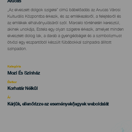
Localidad
Arucas
Descripción
„Az elveszett dolgok szigete” című bábelőadás az Arucas Városi
del
Kulturális Központba érkezik, és az emlékezésről, a felejtésről és
evento
az emlékek elhalványulásáról szól. Marcelo történetén keresztül,
akinek unokája, Estela egy olyan szigetre érkezik, amelyet minden
elvesztett dolog lak, a darab a gyengédséget és a szimbolizmust
ötvözi egy eszpartóból készült fűbábokkal színpadra állított
színpadon.
Kategória
Categoría
Mozi És Színház
del
evento
Életkor
Edad
Korhatár Nélkül
Recomendada
Ár
Kérjük, ellenőrizze az események/jegyek weboldalát