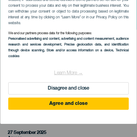
website, IP addresses and cookie identifiers. Some partners do not ask for your
consent to process your data and rely on their legitimate business interest. You
can withdraw your consent or object to data processing based on legitimate
GRAN CANARIA
interest at any time by clicking on “Learn More” or in our Privacy Policy on this
Az elveszett dolgok szigete
website.
We and our partners process data for the following purposes:
Imagen
Personalised advertising and content, advertising and content measurement, audience
Listado
research and services development
, Precise geolocation data, and identification
through device scanning
, Store and/or access information on a device
, Technical
cookies
Learn More →
Disagree and close
Agree and close
KORÁBBI ESEMÉNY
27 September 2025