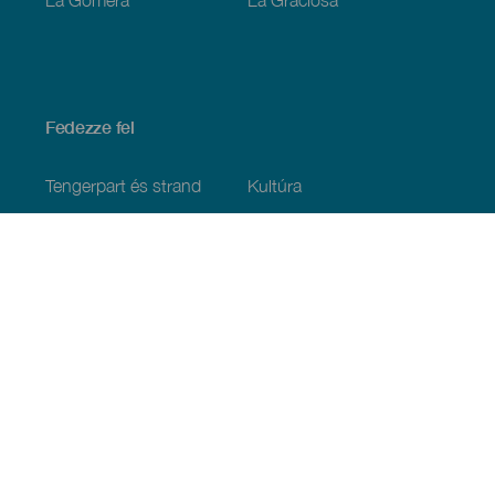
Fedezze fel
Tengerpart és strand
Kultúra
Gasztronómia
Az összes cikk
Praktikus információk
Események
Időjárás
Megérkezés
Vendéglátás