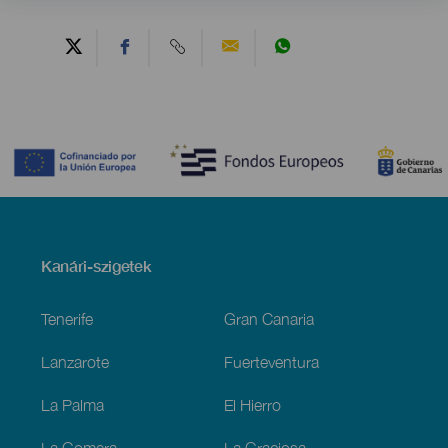
Contenido
Menú
Kanári-szigetek
Footer
Tenerife
Gran Canaria
Lanzarote
Fuerteventura
La Palma
El Hierro
La Gomera
La Graciosa