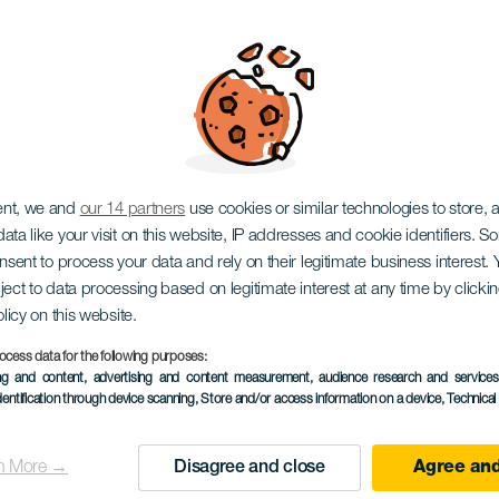
rándoklata
ent, we and
our 14 partners
use cookies or similar technologies to store,
ata like your visit on this website, IP addresses and cookie identifiers. 
onsent to process your data and rely on their legitimate business interest
ject to data processing based on legitimate interest at any time by click
olicy on this website.
ocess data for the following purposes:
KORÁBBI ESEMÉNY
ing and content, advertising and content measurement, audience research and service
dentification through device scanning
, Store and/or access information on a device
, Technica
13 June 2026
Localidad
Arucas
n More →
Disagree and close
Agree and