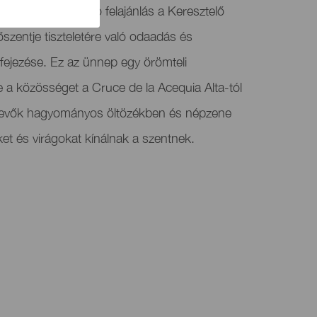
dőszentjének való felajánlás a Keresztelő
szentje tiszteletére való odaadás és
fejezése. Ez az ünnep egy örömteli
a közösséget a Cruce de la Acequia Alta-tól
tvevők hagyományos öltözékben és népzene
ket és virágokat kínálnak a szentnek.