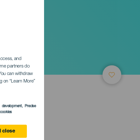
 access, and
Some partners do
. You can withdraw
ing on “Learn More”
s development
, Precise
l cookies
 close