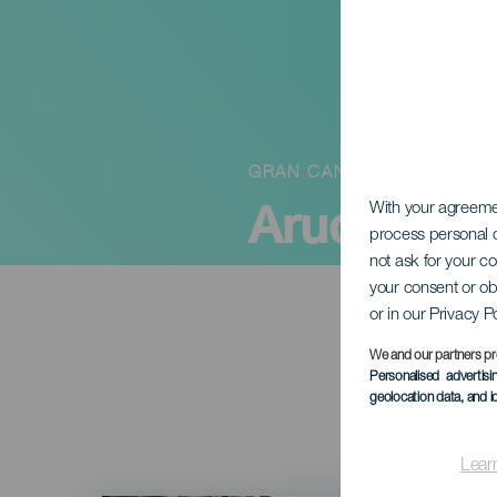
GRAN CANARIA
Arucas za
With your agreem
process personal d
not ask for your c
your consent or ob
or in our Privacy P
We and our partners pr
Personalised advertis
geolocation data, and i
Lear