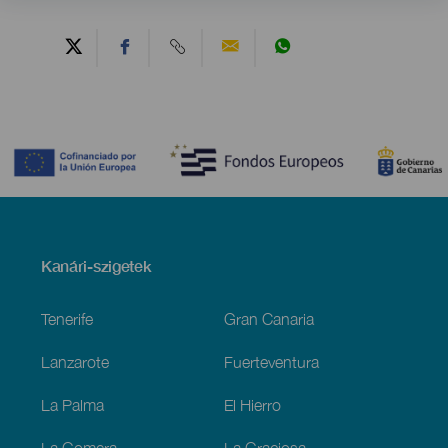
Contenido
Menú
Kanári-szigetek
Footer
Tenerife
Gran Canaria
Lanzarote
Fuerteventura
La Palma
El Hierro
La Gomera
La Graciosa