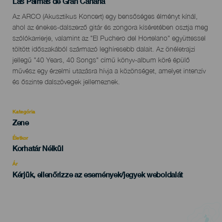
Localidad
Las Palmas de Gran Canaria
Descripción
Az ARCO (Akusztikus Koncert) egy bensőséges élményt kínál,
del
ahol az énekes-dalszerző gitár és zongora kíséretében osztja meg
evento
szólókarrierje, valamint az "El Puchero del Hortelano" együttessel
töltött időszakából származó leghíresebb dalait. Az önéletrajzi
jellegű "40 Years, 40 Songs" című könyv-album köré épülő
művész egy érzelmi utazásra hívja a közönséget, amelyet intenzív
és őszinte dalszövegek jellemeznek.
Kategória
Categoría
Zene
del
evento
Életkor
Edad
Korhatár Nélkül
Recomendada
Ár
Kérjük, ellenőrizze az események/jegyek weboldalát