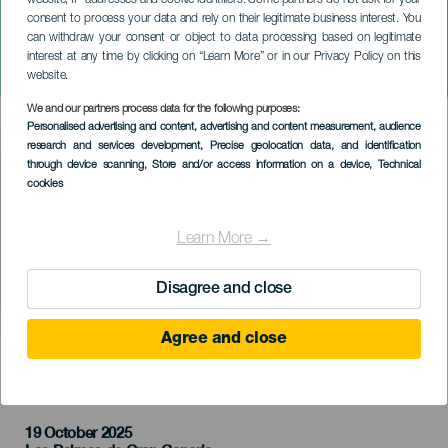
website, IP addresses and cookie identifiers. Some partners do not ask for your
consent to process your data and rely on their legitimate business interest. You
can withdraw your consent or object to data processing based on legitimate
GRAN CANARIA
interest at any time by clicking on “Learn More” or in our Privacy Policy on this
Arco koncerten
website.
We and our partners process data for the following purposes:
Imagen
Personalised advertising and content, advertising and content measurement, audience
Listado
research and services development
, Precise geolocation data, and identification
through device scanning
, Store and/or access information on a device
, Technical
cookies
Learn More →
Disagree and close
Agree and close
KORÁBBI ESEMÉNY
19 October 2025