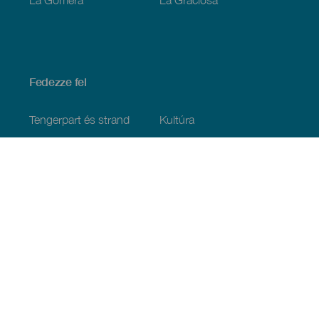
Fedezze fel
Tengerpart és strand
Kultúra
Gasztronómia
Az összes cikk
Praktikus információk
Események
Időjárás
Megérkezés
Vendéglátás