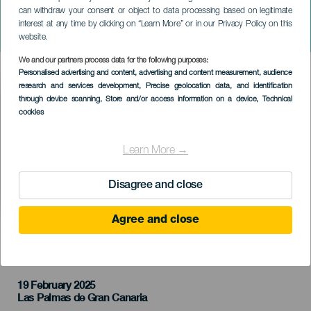
can withdraw your consent or object to data processing based on legitimate
GRAN CANARIA
interest at any time by clicking on “Learn More” or in our Privacy Policy on this
Angel Wang: zongorakoncert
website.
We and our partners process data for the following purposes:
Imagen
Personalised advertising and content, advertising and content measurement, audience
Listado
research and services development
, Precise geolocation data, and identification
through device scanning
, Store and/or access information on a device
, Technical
cookies
Learn More →
Disagree and close
Agree and close
KORÁBBI ESEMÉNY
19 February 2025
Localidad
Las Palmas de Gran Canaria