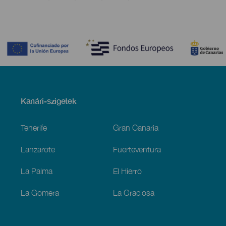
Contenido
Menú
Kanári-szigetek
Footer
Tenerife
Gran Canaria
Lanzarote
Fuerteventura
La Palma
El Hierro
La Gomera
La Graciosa