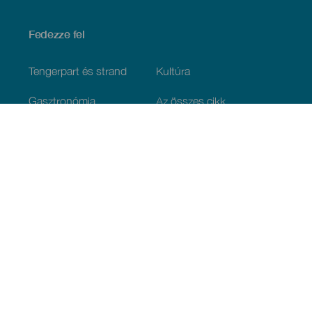
Fedezze fel
Tengerpart és strand
Kultúra
Gasztronómia
Az összes cikk
Praktikus információk
Események
Időjárás
Megérkezés
Vendéglátás
Szállás
A szigetcsoport
Szolgáltatások