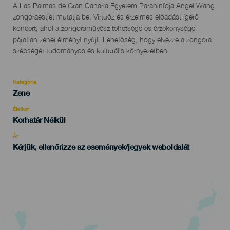
Descripción
A Las Palmas de Gran Canaria Egyetem Paraninfoja Angel Wang
del
zongoraestjét mutatja be. Virtuóz és érzelmes előadást ígérő
evento
koncert, ahol a zongoraművész tehetsége és érzékenysége
páratlan zenei élményt nyújt. Lehetőség, hogy élvezze a zongora
szépségét tudományos és kulturális környezetben.
Kategória
Categoría
Zene
del
evento
Életkor
Edad
Korhatár Nélkül
Recomendada
Ár
Kérjük, ellenőrizze az események/jegyek weboldalát