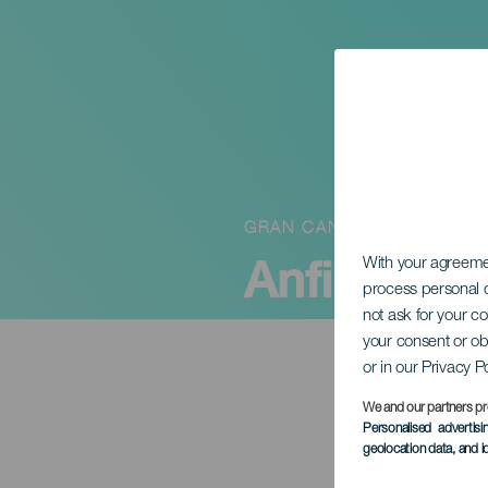
GRAN CANARIA
Anfi Chal
With your agreem
process personal d
not ask for your c
your consent or ob
or in our Privacy P
We and our partners pr
Personalised advertis
geolocation data, and i