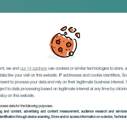
lenge Mogán Gran Can
ent, we and
our 14 partners
use cookies or similar technologies to store,
ata like your visit on this website, IP addresses and cookie identifiers. 
onsent to process your data and rely on their legitimate business interest
ject to data processing based on legitimate interest at any time by click
olicy on this website.
ocess data for the following purposes:
KORÁBBI ESEMÉNY
ing and content, advertising and content measurement, audience research and service
dentification through device scanning
, Store and/or access information on a device
, Technica
18 April 2026