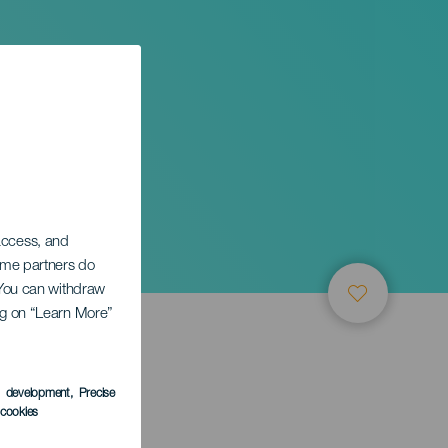
aria
 access, and
Some partners do
. You can withdraw
ing on “Learn More”
s development
, Precise
l cookies