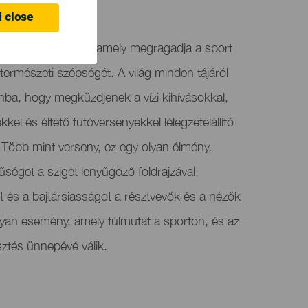
 close
izgalmas triatlon, amely megragadja a sport
természeti szépségét. A világ minden tájáról
ba, hogy megküzdjenek a vízi kihívásokkal,
l és éltető futóversenyekkel lélegzetelállító
 Több mint verseny, ez egy olyan élmény,
űséget a sziget lenyűgöző földrajzával,
et és a bajtársiasságot a résztvevők és a nézők
lyan esemény, amely túlmutat a sporton, és az
lesztés ünnepévé válik.