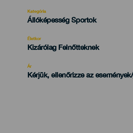
Kategória
Categoría
Állóképesség Sportok
del
evento
Életkor
Edad
Kizárólag Felnőtteknek
Recomendada
Ár
Kérjük, ellenőrizze az események