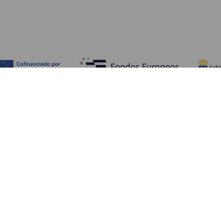
Fedezze fel
Pr
Tengerpart és strand
Kultúra
E
Gasztronómia
Az összes cikk
Me
Sz