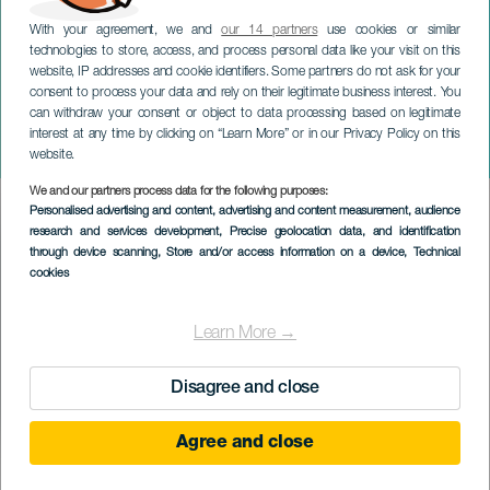
With your agreement, we and
our 14 partners
use cookies or similar
technologies to store, access, and process personal data like your visit on this
website, IP addresses and cookie identifiers. Some partners do not ask for your
consent to process your data and rely on their legitimate business interest. You
can withdraw your consent or object to data processing based on legitimate
GRAN CANARIA
interest at any time by clicking on “Learn More” or in our Privacy Policy on this
Andy és Lucas koncerten
website.
We and our partners process data for the following purposes:
Imagen
Personalised advertising and content, advertising and content measurement, audience
Listado
research and services development
, Precise geolocation data, and identification
through device scanning
, Store and/or access information on a device
, Technical
cookies
Learn More →
Disagree and close
Agree and close
KORÁBBI ESEMÉNY