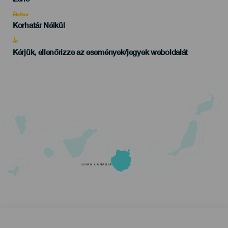
del
evento
Életkor
Edad
Korhatár Nélkül
Recomendada
Ár
Kérjük, ellenőrizze az események/jegyek weboldalát
GRAN CANARIA