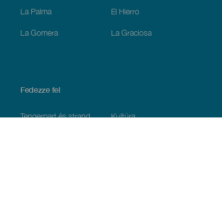
La Palma
El Hierro
La Gomera
La Graciosa
Fedezze fel
Tengerpart és strand
Kultúra
Gasztronómia
Az összes cikk
Praktikus információk
Események
Időjárás