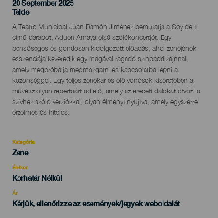
20 September 2025
Localidad
Telde
Descripción
A Teatro Municipal Juan Ramón Jiménez bemutatja a Soy de ti
del
című darabot, Aduen Amaya első szólókoncertjét. Egy
evento
bensőséges és gondosan kidolgozott előadás, ahol zenéjének
esszenciája keveredik egy magával ragadó színpaddizájnnal,
amely megpróbálja megmozgatni és kapcsolatba lépni a
közönséggel. Egy teljes zenekar és élő vonósok kíséretében a
művész olyan repertoárt ad elő, amely az eredeti dalokat ötvözi a
szívhez szóló verziókkal, olyan élményt nyújtva, amely egyszerre
érzelmes és hiteles.
Kategória
Categoría
Zene
del
evento
Életkor
Edad
Korhatár Nélkül
Recomendada
Ár
Kérjük, ellenőrizze az események/jegyek weboldalát