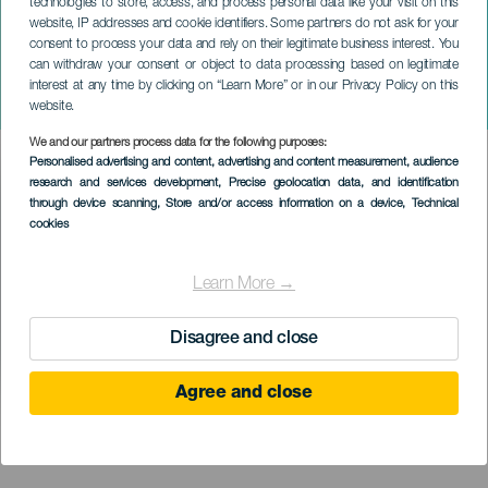
technologies to store, access, and process personal data like your visit on this
website, IP addresses and cookie identifiers. Some partners do not ask for your
consent to process your data and rely on their legitimate business interest. You
can withdraw your consent or object to data processing based on legitimate
GRAN CANARIA
interest at any time by clicking on “Learn More” or in our Privacy Policy on this
Aduen Amaya koncerten
website.
We and our partners process data for the following purposes:
Imagen
Personalised advertising and content, advertising and content measurement, audience
Listado
research and services development
, Precise geolocation data, and identification
through device scanning
, Store and/or access information on a device
, Technical
cookies
Learn More →
Disagree and close
Agree and close
KORÁBBI ESEMÉNY