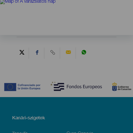
Contenido
Menú
Kanári-szigetek
Footer