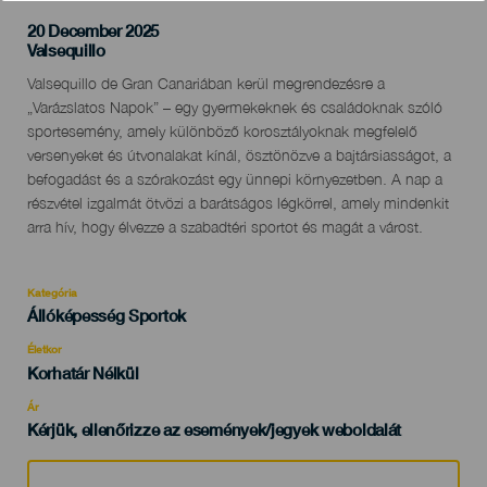
20 December 2025
Localidad
Valsequillo
Descripción
Valsequillo de Gran Canariában kerül megrendezésre a
del
„Varázslatos Napok” – egy gyermekeknek és családoknak szóló
evento
sportesemény, amely különböző korosztályoknak megfelelő
versenyeket és útvonalakat kínál, ösztönözve a bajtársiasságot, a
befogadást és a szórakozást egy ünnepi környezetben. A nap a
részvétel izgalmát ötvözi a barátságos légkörrel, amely mindenkit
arra hív, hogy élvezze a szabadtéri sportot és magát a várost.
Kategória
Categoría
Állóképesség Sportok
del
evento
Életkor
Edad
Korhatár Nélkül
Recomendada
Ár
Kérjük, ellenőrizze az események/jegyek weboldalát