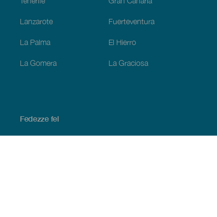
Tenerife
Gran Canaria
Lanzarote
Fuerteventura
La Palma
El Hierro
La Gomera
La Graciosa
Fedezze fel
Tengerpart és strand
Kultúra
Gasztronómia
Az összes cikk