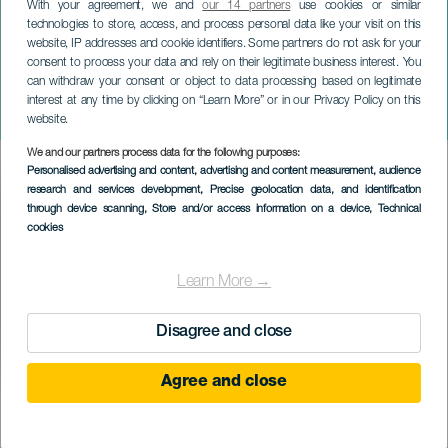
With your agreement, we and
our 14 partners
use cookies or similar
technologies to store, access, and process personal data like your visit on this
website, IP addresses and cookie identifiers. Some partners do not ask for your
consent to process your data and rely on their legitimate business interest. You
can withdraw your consent or object to data processing based on legitimate
GRAN CANARIA
interest at any time by clicking on “Learn More” or in our Privacy Policy on this
A varázslatos nap
website.
We and our partners process data for the following purposes:
Imagen
Personalised advertising and content, advertising and content measurement, audience
Listado
research and services development
, Precise geolocation data, and identification
through device scanning
, Store and/or access information on a device
, Technical
cookies
Learn More →
Disagree and close
Agree and close
KORÁBBI ESEMÉNY