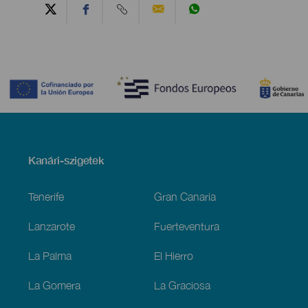
Contenido
Menú
Kanári-szigetek
Footer
Tenerife
Gran Canaria
Lanzarote
Fuerteventura
La Palma
El Hierro
La Gomera
La Graciosa