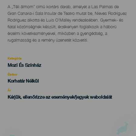
Descripción
A „Téli álmom” című kortárs darab, amelyet a Las Palmas de
del
Gran Canaria-i Sala Insular de Teatro mutat be, Nieves Rodríguez
evento
Rodríguez alkotta és Luis O’Malley rendezésében. Gyermek- és
fiatal közönségnek készült, érzékenyen foglalkozik a háború
érzelmi következményeivel, miközben a gyengédség, a
rugalmasság és a remény üzenetét közvetíti.
Kategória
Categoría
Mozi És Színház
del
evento
Életkor
Edad
Korhatár Nélkül
Recomendada
Ár
Kérjük, ellenőrizze az események/jegyek weboldalát