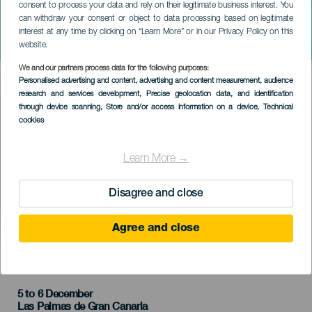
consent to process your data and rely on their legitimate business interest. You
can withdraw your consent or object to data processing based on legitimate
GRAN CANARIA
interest at any time by clicking on “Learn More” or in our Privacy Policy on this
A téli álmom
website.
We and our partners process data for the following purposes:
Imagen
Personalised advertising and content, advertising and content measurement, audience
Listado
research and services development
, Precise geolocation data, and identification
through device scanning
, Store and/or access information on a device
, Technical
cookies
Learn More →
Disagree and close
Agree and close
KORÁBBI ESEMÉNY
5 to 6 December
Localidad
Las Palmas de Gran Canaria