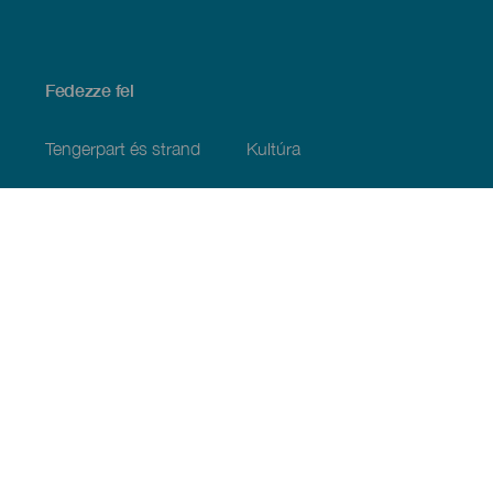
Fedezze fel
Tengerpart és strand
Kultúra
Gasztronómia
Az összes cikk
Praktikus információk
Események
Időjárás
Megérkezés
Vendéglátás
Szállás
A szigetcsoport