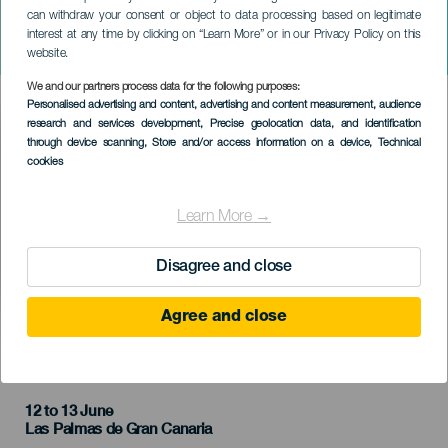
can withdraw your consent or object to data processing based on legitimate
A rendkívüli élet Mariano
interest at any time by clicking on “Learn More” or in our Privacy Policy on this
Tenconi Blanco tollából
website.
We and our partners process data for the following purposes:
Imagen
Personalised advertising and content, advertising and content measurement, audience
Listado
research and services development
, Precise geolocation data, and identification
through device scanning
, Store and/or access information on a device
, Technical
cookies
Learn More →
Disagree and close
Agree and close
KORÁBBI ESEMÉNY
12 to 13 June
Localidad
Las Palmas de Gran Canaria