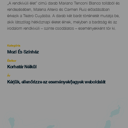
Descripción
„A rendkívüli élet” című darab Mariano Tenconi Blanco tollából és
del
rendezésében, Malena Alterio és Carmen Ruiz előadásában
evento
érkezik a Teatro Cuyásba. A darab két barát történetét mutatja be,
akik látszólag hétköznapi életet élnek, melyben a barátság és az
irodalom rendkívüli – szinte csodálatos – eseményekként tör ki.
Kategória
Categoría
Mozi És Színház
del
evento
Életkor
Edad
Korhatár Nélkül
Recomendada
Ár
Kérjük, ellenőrizze az események/jegyek weboldalát