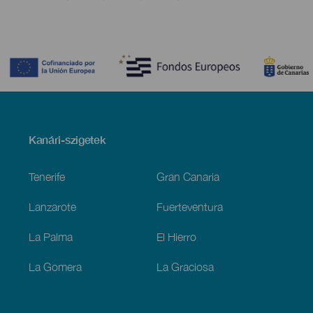
Contenido
Menú
Kanári-szigetek
Footer
Tenerife
Gran Canaria
Lanzarote
Fuerteventura
La Palma
El Hierro
La Gomera
La Graciosa