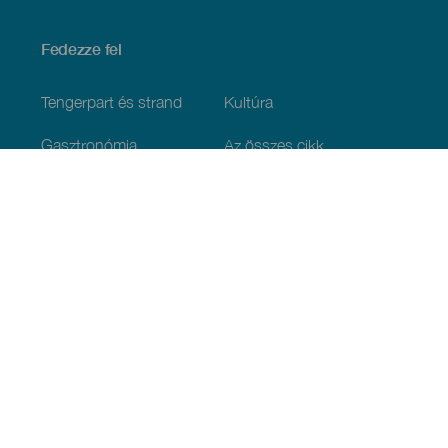
Fedezze fel
Tengerpart és strand
Kultúra
Gasztronómia
Az összes cikk
Praktikus információk
Események
Időjárás
Megérkezés
Vendéglátás
Szállás
A szigetcsoport
Szolgáltatások