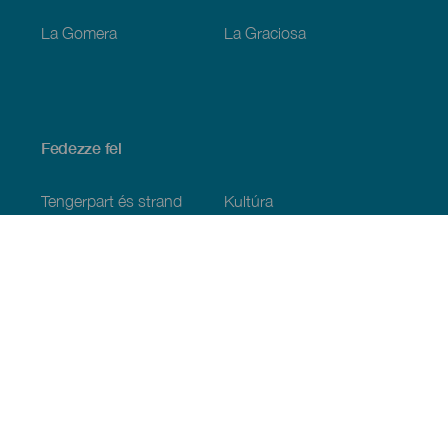
La Gomera
La Graciosa
Fedezze fel
Tengerpart és strand
Kultúra
Gasztronómia
Az összes cikk
Praktikus információk
Események
Időjárás