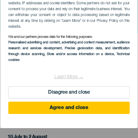
website, IP addresses and cookie identifiers. Some partners do not ask for your
consent to process your data and rely on their legitimate business interest. You
can withdraw your consent or object to data processing based on legitimate
GRAN CANARIA
interest at any time by clicking on “Learn More” or in our Privacy Policy on this
A Paperos Fesztiválok
website.
We and our partners process data for the following purposes:
Imagen
Personalised advertising and content, advertising and content measurement, audience
Listado
research and services development
, Precise geolocation data, and identification
through device scanning
, Store and/or access information on a device
, Technical
cookies
Learn More →
Disagree and close
Agree and close
KORÁBBI ESEMÉNY
10 July to 2 August