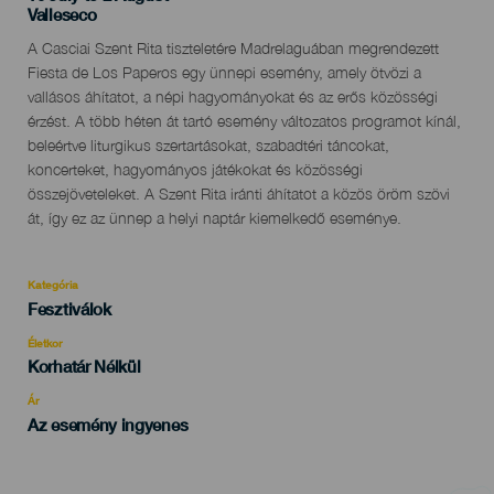
Localidad
Valleseco
Descripción
A Casciai Szent Rita tiszteletére Madrelaguában megrendezett
del
Fiesta de Los Paperos egy ünnepi esemény, amely ötvözi a
evento
vallásos áhítatot, a népi hagyományokat és az erős közösségi
érzést. A több héten át tartó esemény változatos programot kínál,
beleértve liturgikus szertartásokat, szabadtéri táncokat,
koncerteket, hagyományos játékokat és közösségi
összejöveteleket. A Szent Rita iránti áhítatot a közös öröm szövi
át, így ez az ünnep a helyi naptár kiemelkedő eseménye.
Kategória
Categoría
Fesztiválok
del
evento
Életkor
Edad
Korhatár Nélkül
Recomendada
Ár
Az esemény ingyenes