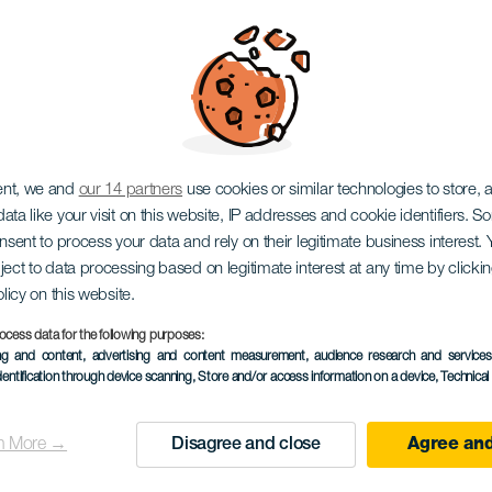
nő
ent, we and
our 14 partners
use cookies or similar technologies to store,
ata like your visit on this website, IP addresses and cookie identifiers. 
onsent to process your data and rely on their legitimate business interest
ject to data processing based on legitimate interest at any time by click
olicy on this website.
ocess data for the following purposes:
ing and content, advertising and content measurement, audience research and service
KORÁBBI ESEMÉNY
dentification through device scanning
, Store and/or access information on a device
, Technica
03 January 2026
Localidad
Teror
n More →
Disagree and close
Agree and