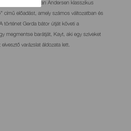
atja a Hans Christian Andersen klasszikus
ő” című előadást, amely számos változatban és
 történet Gerda bátor útját követi a
gy megmentse barátját, Kayt, aki egy szíveket
lvesztő varázslat áldozata lett.