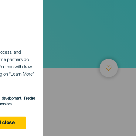
 access, and
Some partners do
. You can withdraw
ing on “Learn More”
s development
, Precise
l cookies
 close