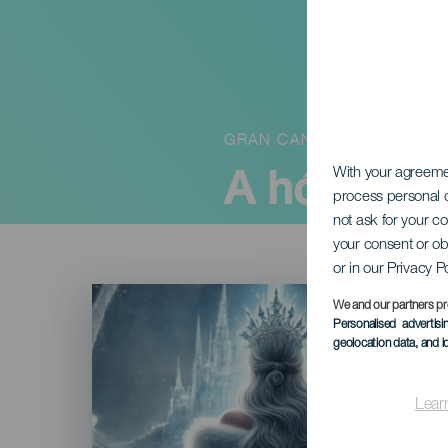
GRAN CANARIA
A hókirály
With your agreem
process personal d
not ask for your c
your consent or ob
or in our Privacy P
Imagen
Listado
We and our partners pr
Personalised advertis
geolocation data, and i
Lear