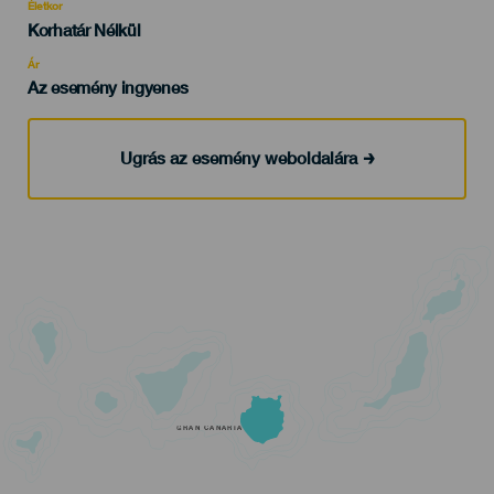
evento
Életkor
Edad
Korhatár Nélkül
Recomendada
Ár
Az esemény ingyenes
Ugrás az esemény weboldalára
GRAN CANARIA