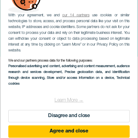
With your agreement, we and
our 14 partners
use cookies or similar
technologies to store, access, and process personal data like your visit on this
website, IP addresses and cookie identifiers. Some partners do not ask for your
consent to process your data and rely on their legitimate business interest. You
can withdraw your consent or object to data processing based on legitimate
GRAN CANARIA
interest at any time by clicking on “Learn More” or in our Privacy Policy on this
A FIMCC korallos találkozása
website.
We and our partners process data for the following purposes:
Imagen
Personalised advertising and content, advertising and content measurement, audience
Listado
research and services development
, Precise geolocation data, and identification
through device scanning
, Store and/or access information on a device
, Technical
cookies
Learn More →
Disagree and close
Agree and close
KORÁBBI ESEMÉNY