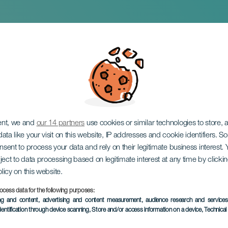
Javier Perianes. Gran
ent, we and
our 14 partners
use cookies or similar technologies to store,
ata like your visit on this website, IP addresses and cookie identifiers. 
onsent to process your data and rely on their legitimate business interest
ject to data processing based on legitimate interest at any time by click
olicy on this website.
ocess data for the following purposes:
KORÁBBI ESEMÉNY
ing and content, advertising and content measurement, audience research and service
dentification through device scanning
, Store and/or access information on a device
, Technica
31 January 2024