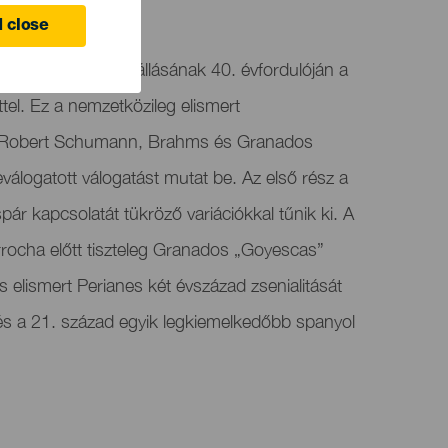
anaria
 close
 a FIMC-hez a fennállásának 40. évfordulóján a
el. Ez a nemzetközileg elismert
 Robert Schumann, Brahms és Granados
álogatott válogatást mutat be. Az első rész a
 kapcsolatát tükröző variációkkal tűnik ki. A
rrocha előtt tiszteleg Granados „Goyescas”
s elismert Perianes két évszázad zsenialitását
 és a 21. század egyik legkiemelkedőbb spanyol