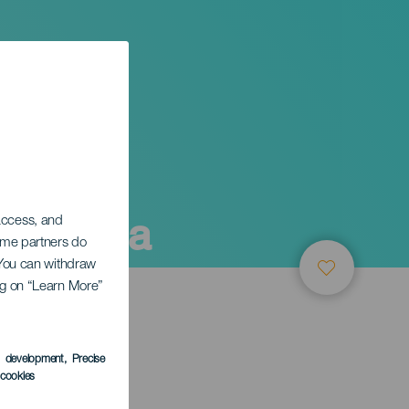
 Canaria
 access, and
Some partners do
. You can withdraw
ing on “Learn More”
s development
, Precise
l cookies