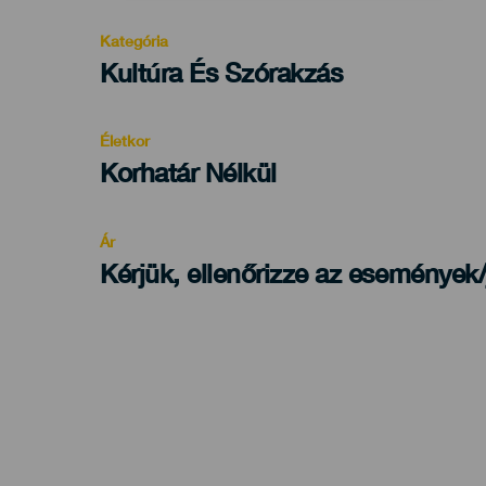
Kategória
Categoría
Kultúra És Szórakzás
del
evento
Életkor
Edad
Korhatár Nélkül
Recomendada
Ár
Kérjük, ellenőrizze az események