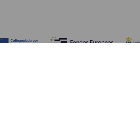
Fedezze fel
Pr
Tengerpart és strand
Kultúra
E
Gasztronómia
Az összes cikk
Me
Sz