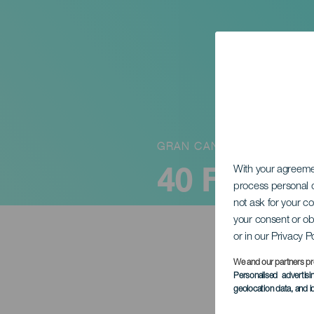
GRAN CANARIA
40 FIMC - 
With your agreem
process personal d
not ask for your c
your consent or ob
or in our Privacy P
We and our partners pr
Personalised advertis
geolocation data, and i