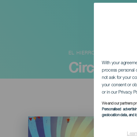
EL HIERRO
Circanario
With your agreem
process personal d
not ask for your c
your consent or ob
or in our Privacy P
We and our partners pr
Personalised advertis
geolocation data, and i
Imagen
Listado
Lear