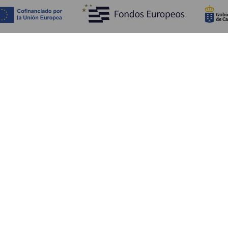
Fedezze fel
Pr
Tengerpart és strand
Kultúra
E
Gasztronómia
Az összes cikk
Me
Sz
Sz