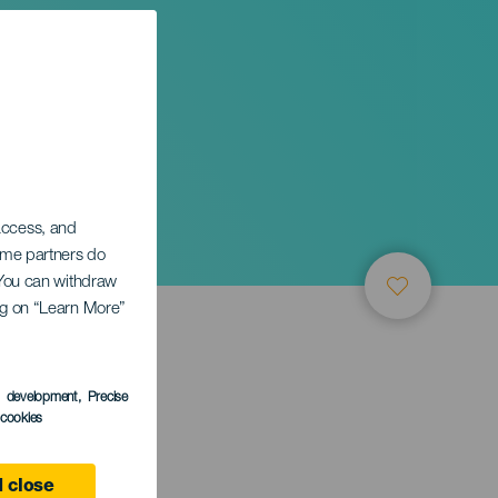
 access, and
Some partners do
. You can withdraw
ing on “Learn More”
s development
, Precise
l cookies
 close