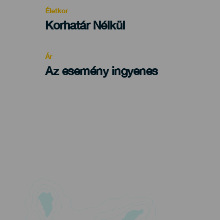
evento
Életkor
Edad
Korhatár Nélkül
Recomendada
Ár
Az esemény ingyenes