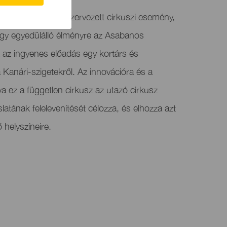
rosi Tanács által szervezett cirkuszi esemény,
gy egyedülálló élményre az Asabanos
 az ingyenes előadás egy kortárs és
 Kanári-szigetekről. Az innovációra és a
va ez a független cirkusz az utazó cirkusz
tának felelevenítését célozza, és elhozza azt
 helyszíneire.