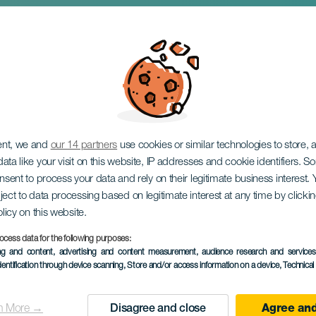
ent, we and
our 14 partners
use cookies or similar technologies to store,
ata like your visit on this website, IP addresses and cookie identifiers. 
onsent to process your data and rely on their legitimate business interest
ject to data processing based on legitimate interest at any time by click
olicy on this website.
ocess data for the following purposes:
KORÁBBI ESEMÉNY
ing and content, advertising and content measurement, audience research and service
dentification through device scanning
, Store and/or access information on a device
, Technica
26 October 2024
Localidad
Valverde
n More →
Disagree and close
Agree and