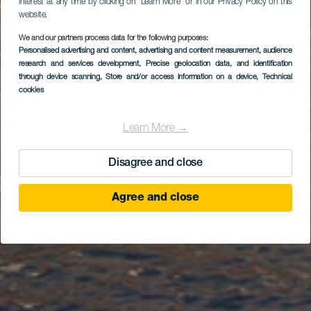
interest at any time by clicking on “Learn More” or in our Privacy Policy on this
website.
We and our partners process data for the following purposes:
Personalised advertising and content, advertising and content measurement, audience
Arrieta
research and services development
, Precise geolocation data, and identification
through device scanning
, Store and/or access information on a device
, Technical
cookies
Learn More →
Disagree and close
Agree and close