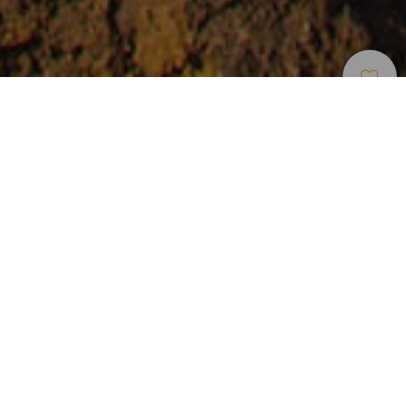
Elbűvölő Helyek
>
Lanzarote
>
Város
Állandó nyugalom
Arrieta község Haría önkormányzati körzetében található.
Ez a sziget egy olyan szeglete, amely a stresszt a szűk
utcáin való sétálás, a gasztronómia felfedezése, a
hangulatos lakások és a kiváló strandok élvezete által
nyújtott fürdőzés örömével gyógyítja. Nincs ennél békésebb
hely Lanzarotén. Van egy kis öböl, egy strand, egy kis öböl
és egy apró természetes medence, ahol elmerülhet és
élvezheti a vízi tevékenységeket. A part menti
vendéglátóhelyeken kötelező kipróbálni a friss halat. Akár