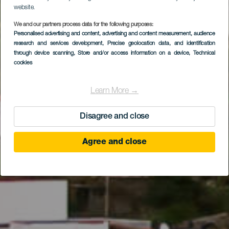
website.
We and our partners process data for the following purposes:
Personalised advertising and content, advertising and content measurement, audience
EL HIERRO
research and services development
, Precise geolocation data, and identification
Los Llanillos
through device scanning
, Store and/or access information on a device
, Technical
cookies
Learn More →
Disagree and close
Agree and close