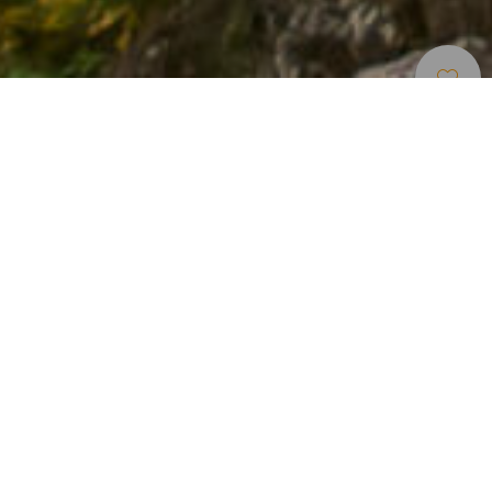
Elbűvölő Helyek
>
El Hierro
>
Kis falu
Festői falu hagyományos stílusú házakkal és
gyönyörű kertekkel
Az El Hierro északi részén húzódó El Golfo völgyben több
falu is fekszik elszórtan, ám Los Llanillos messze kitűnik
közülük különleges bájával. A tengerparttól nem messze
fekvő faluban gondozott, harmonikus színűre festett házak
fogadnak, a tradicionális építkezés szerint lapos tetővel,
sarkaikon vakolatlanul hagyott terméskővel. Pazar kertek
tartoznak hozzájuk, telis-tele illatos virágokkal, az arra
sétálók összes érzékszervének örömére.