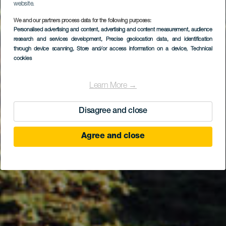
website.
We and our partners process data for the following purposes:
Personalised advertising and content, advertising and content measurement, audience
Echedo
research and services development
, Precise geolocation data, and identification
through device scanning
, Store and/or access information on a device
, Technical
cookies
Learn More →
Disagree and close
Agree and close