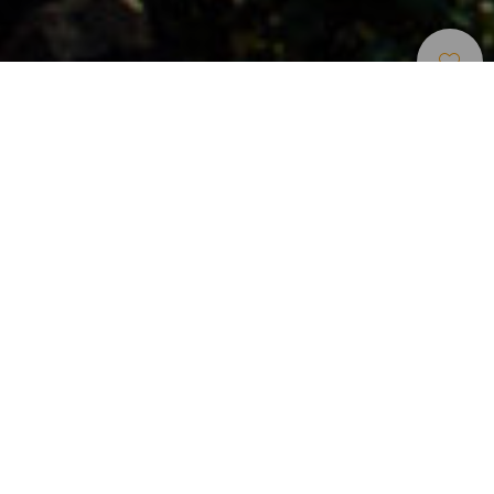
Elbűvölő Helyek
>
El Hierro
>
Város
A túrázás epicentruma
Az El Hierro északi részén fekvő Valverde szép faluja az
Atlanti-óceánra néz a domboldalról, amely tele van
zöldségeskertekkel és szőlővel, azok pedig a vulkáni
hamuból felkapaszkodnak a festői kőházakra. Innen ered a
szeder és az oltalom alatt álló eredetmegjelöléssel
rendelkező El Hierro-i borok hírneve. A sportok szerelmesei
számára stratégiai fontosságú hely a túraútvonalakon való
induláshoz, például a Charco Manso öblöt alkotó
természetes medencékhez, a Pozo de las Calcosashoz, az
olyan kilátópontokhoz, mint La Peña, Isora vagy Jinama,