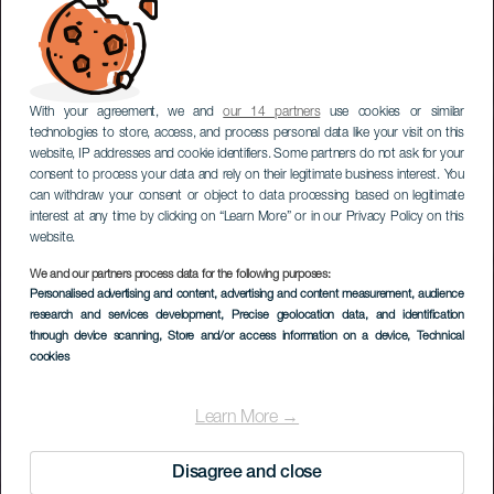
With your agreement, we and
our 14 partners
use cookies or similar
technologies to store, access, and process personal data like your visit on this
website, IP addresses and cookie identifiers. Some partners do not ask for your
consent to process your data and rely on their legitimate business interest. You
can withdraw your consent or object to data processing based on legitimate
interest at any time by clicking on “Learn More” or in our Privacy Policy on this
website.
We and our partners process data for the following purposes:
Personalised advertising and content, advertising and content measurement, audience
Llanos de Garañón
research and services development
, Precise geolocation data, and identification
csillaglesre hív
through device scanning
, Store and/or access information on a device
, Technical
cookies
Learn More →
Disagree and close