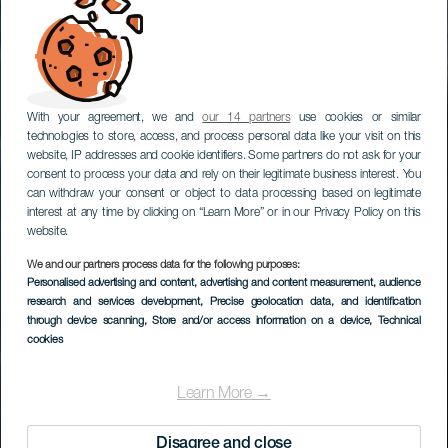
With your agreement, we and
our 14 partners
use cookies or similar
technologies to store, access, and process personal data like your visit on this
website, IP addresses and cookie identifiers. Some partners do not ask for your
consent to process your data and rely on their legitimate business interest. You
can withdraw your consent or object to data processing based on legitimate
interest at any time by clicking on “Learn More” or in our Privacy Policy on this
website.
We and our partners process data for the following purposes:
Personalised advertising and content, advertising and content measurement, audience
Charco Roque
research and services development
, Precise geolocation data, and identification
through device scanning
, Store and/or access information on a device
, Technical
cookies
Learn More →
Disagree and close