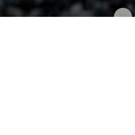
Természetes Medencék
>
Tenerife
Egy csendes sarok a kikapcsolódáshoz
„Az El Charco Roque medence látványos példája annak,
hogy a láva csavart formáit hogyan alakította a tenger ereje.
Buenavista gyönyörű tengerpartján fekszik ez a
természetes medence, amely a település lakosai által egyik
leglátogatottabb hely, különösen nyáron. A medence Las
Arenas és El Fraile strandjai között található. Ha egy
csendes helyet keres, ahol elvonulhat a mindennapok
nyüzsgésétől, ez egy nagyon jó választás.”