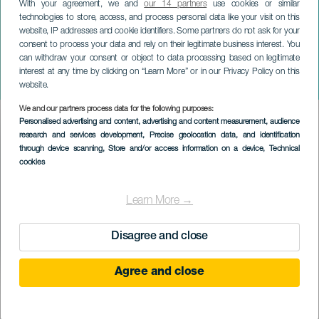
With your agreement, we and
our 14 partners
use cookies or similar
technologies to store, access, and process personal data like your visit on this
website, IP addresses and cookie identifiers. Some partners do not ask for your
consent to process your data and rely on their legitimate business interest. You
can withdraw your consent or object to data processing based on legitimate
TENERIFE
interest at any time by clicking on “Learn More” or in our Privacy Policy on this
Yurena SuperStar koncerten
website.
We and our partners process data for the following purposes:
Imagen
Personalised advertising and content, advertising and content measurement, audience
Listado
research and services development
, Precise geolocation data, and identification
through device scanning
, Store and/or access information on a device
, Technical
cookies
Learn More →
Disagree and close
Agree and close
KORÁBBI ESEMÉNY