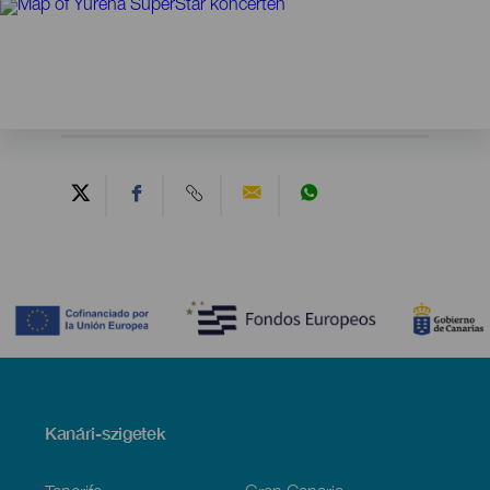
Contenido
Menú
Kanári-szigetek
Footer