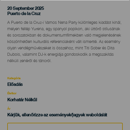
20 September 2025
Localidad
Puerto de la Cruz
Descripción
A Puerto de la Cruz-i Vamos Nena Party különleges kiadást kínál,
del
melyen fellép Yurena, egy spanyol popikon, aki úttörő stílusának
evento
és sorozatokban és dokumentumfilmekben való megjelenésének
köszönhetően kulturális referenciaként vált ismertté. Az esemény
olyan vendégművészeket is összehoz, mint Titi Sober és Dita
Dubois, valamint DJ-k energiája gondoskodik a megszakítás
nélküli zenéről és táncról.
Kategória
Categoría
Előadás
del
evento
Életkor
Edad
Korhatár Nélkül
Recomendada
Ár
Kérjük, ellenőrizze az események/jegyek weboldalát