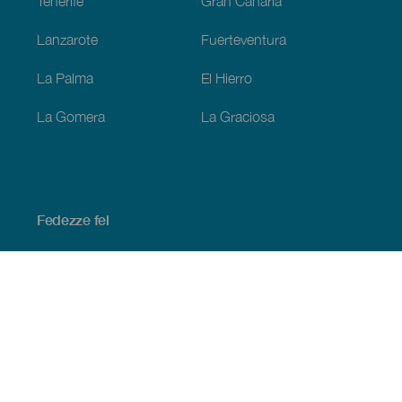
Tenerife
Gran Canaria
Lanzarote
Fuerteventura
La Palma
El Hierro
La Gomera
La Graciosa
Fedezze fel
Tengerpart és strand
Kultúra
Gasztronómia
Az összes cikk