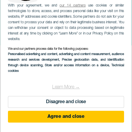
With your agreement, we and
our 14 partners
use cookies or similar
technologies to store, access, and process personal data like your visit on this
website, IP addresses and cookie identifiers. Some partners do not ask for your
consent to process your data and rely on their legitimate business interest. You
can withdraw your consent or object to data processing based on legitimate
TENERIFE
interest at any time by clicking on “Learn More” or in our Privacy Policy on this
XVI Festival Máscara
website.
We and our partners process data for the following purposes:
Imagen
Personalised advertising and content, advertising and content measurement, audience
Listado
research and services development
, Precise geolocation data, and identification
through device scanning
, Store and/or access information on a device
, Technical
cookies
Learn More →
Disagree and close
KORÁBBI ESEMÉNY
Agree and close
18 to 28 October
Localidad
Puerto de la Cruz