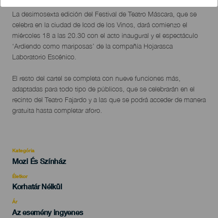
Descripción
La desimosexta edición del Festival de Teatro Máscara, que se
del
celebra en la ciudad de Icod de los Vinos, dará comienzo el
evento
miércoles 18 a las 20.30 con el acto inaugural y el espectáculo
‘Ardiendo como mariposas’ de la compañía Hojarasca
Laboratorio Escénico.
El resto del cartel se completa con nueve funciones más,
adaptadas para todo tipo de públicos, que se celebrarán en el
recinto del Teatro Fajardo y a las que se podrá acceder de manera
gratuita hasta completar aforo.
Kategória
Categoría
Mozi És Színház
del
evento
Életkor
Edad
Korhatár Nélkül
Recomendada
Ár
Az esemény ingyenes