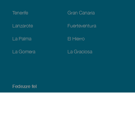
Footer
Tenerife
Gran Canaria
Lanzarote
Fuerteventura
La Palma
El Hierro
La Gomera
La Graciosa
Fedezze fel
Tengerpart és strand
Kultúra
Gasztronómia
Az összes cikk