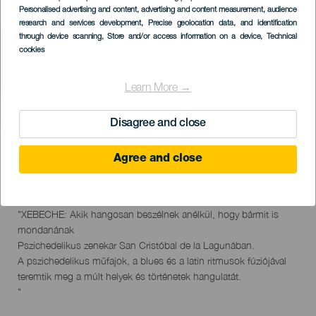
Imagen
Personalised advertising and content, advertising and content measurement, audience
Listado
research and services development
, Precise geolocation data, and identification
through device scanning
, Store and/or access information on a device
, Technical
cookies
Learn More →
Disagree and close
KORÁBBI ESEMÉNY
Agree and close
23 June 2023
Localidad
Santa Cruz de Tenerife
Descripción
"XEBECHE: Akik hangosan beszélnek anélkül, hogy bármit is
del
mondanának
evento
Pszichedelikus zenekar San Cristóbal de la Lagunában.
A pszichedelikus műfajok, a blues és a latin ritmusok fúziójával
teremtik meg a múlt helyek és történetek hangulatát.
"