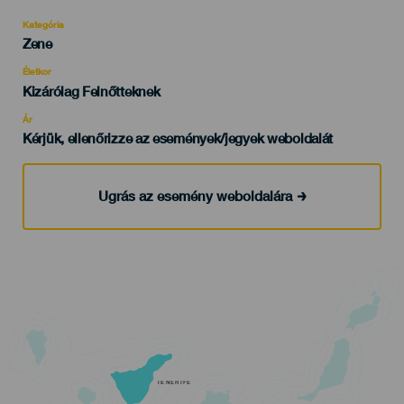
Kategória
Categoría
Zene
del
evento
Életkor
Edad
Kizárólag Felnőtteknek
Recomendada
Ár
Kérjük, ellenőrizze az események/jegyek weboldalát
Ugrás az esemény weboldalára
TENERIFE