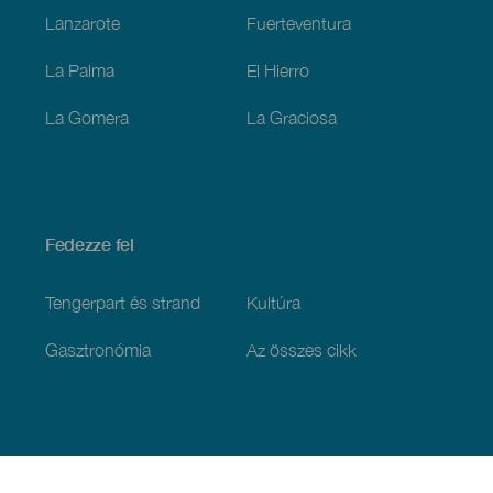
Lanzarote
Fuerteventura
La Palma
El Hierro
La Gomera
La Graciosa
Fedezze fel
Tengerpart és strand
Kultúra
Gasztronómia
Az összes cikk
Praktikus információk