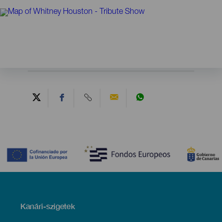
Contenido
Menú
Kanári-szigetek
Footer