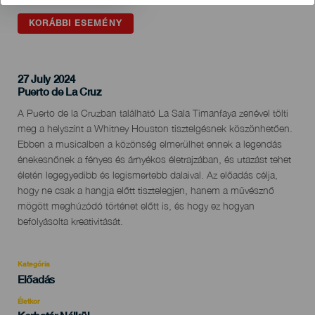
KORÁBBI ESEMÉNY
27 July 2024
Localidad
Puerto de La Cruz
Descripción
A Puerto de la Cruzban található La Sala Timanfaya zenével tölti
del
meg a helyszínt a Whitney Houston tisztelgésnek köszönhetően.
evento
Ebben a musicalben a közönség elmerülhet ennek a legendás
énekesnőnek a fényes és árnyékos életrajzában, és utazást tehet
életén legegyedibb és legismertebb dalaival. Az előadás célja,
hogy ne csak a hangja előtt tisztelegjen, hanem a művésznő
mögött meghúzódó történet előtt is, és hogy ez hogyan
befolyásolta kreativitását.
Kategória
Categoría
Előadás
del
evento
Életkor