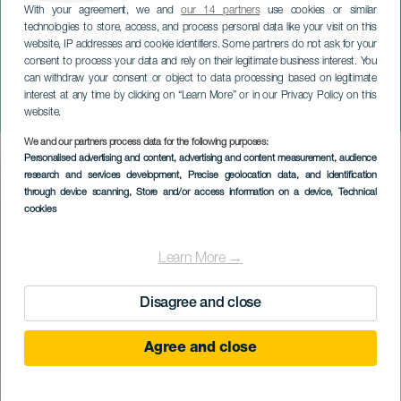
With your agreement, we and
our 14 partners
use cookies or similar
technologies to store, access, and process personal data like your visit on this
website, IP addresses and cookie identifiers. Some partners do not ask for your
consent to process your data and rely on their legitimate business interest. You
TENERIFE
can withdraw your consent or object to data processing based on legitimate
Whitney Houston - Tribute
interest at any time by clicking on “Learn More” or in our Privacy Policy on this
Show
website.
We and our partners process data for the following purposes:
Imagen
Personalised advertising and content, advertising and content measurement, audience
Listado
research and services development
, Precise geolocation data, and identification
through device scanning
, Store and/or access information on a device
, Technical
cookies
Learn More →
Disagree and close
Agree and close