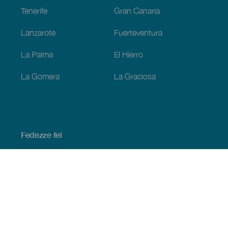
Tenerife
Gran Canaria
Lanzarote
Fuerteventura
La Palma
El Hierro
La Gomera
La Graciosa
Fedezze fel
Tengerpart és strand
Kultúra
Gasztronómia
Az összes cikk