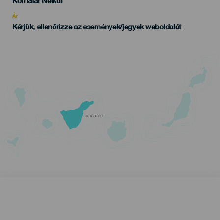
Edad
Korhatár Nélkül
Recomendada
Ár
Kérjük, ellenőrizze az események/jegyek weboldalát
TENERIFE