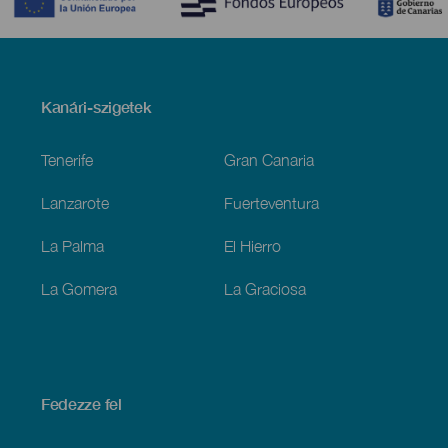
Menú
Kanári-szigetek
Footer
Tenerife
Gran Canaria
Lanzarote
Fuerteventura
La Palma
El Hierro
La Gomera
La Graciosa
Fedezze fel