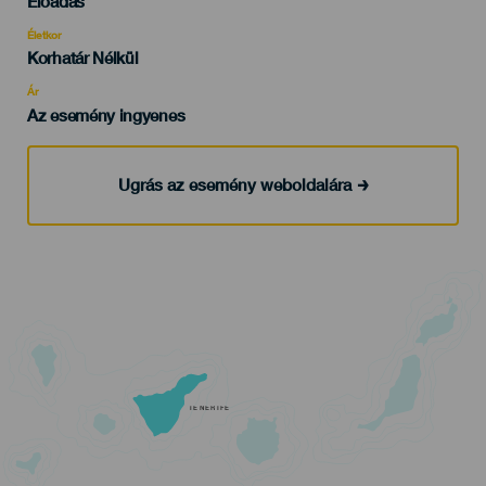
Előadás
del
evento
Életkor
Edad
Korhatár Nélkül
Recomendada
Ár
Az esemény ingyenes
Ugrás az esemény weboldalára
TENERIFE