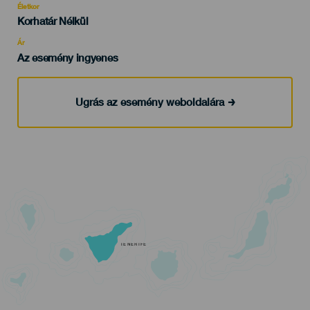
evento
Életkor
Edad
Korhatár Nélkül
Recomendada
Ár
Az esemény ingyenes
Ugrás az esemény weboldalára
TENERIFE