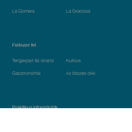
La Gomera
La Graciosa
Fedezze fel
Tengerpart és strand
Kultúra
Gasztronómia
Az összes cikk
Praktikus információk
Események
Időjárás