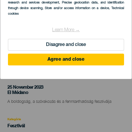
Listado
research and services development
, Precise geolocation data, and identification
through device scanning
, Store and/or access information on a device
, Technical
cookies
Learn More →
Disagree and close
Agree and close
KORÁBBI ESEMÉNY
25 November 2023
Localidad
El Médano
Descripción
A boldogság, a szórakozás és a fenntarthatóság fesztiválja
del
evento
Kategória
Categoría
Fesztivál
del