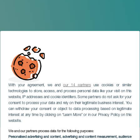
With your agreement, we and
our 14 partners
use cookies or similar
technologies to store, access, and process personal data like your visit on this
website, IP addresses and cookie identifiers. Some partners do not ask for your
consent to process your data and rely on their legitimate business interest. You
can withdraw your consent or object to data processing based on legitimate
TENERIFE
interest at any time by clicking on “Learn More” or in our Privacy Policy on this
Tenerife Happy Fest
website.
We and our partners process data for the following purposes:
Imagen
Personalised advertising and content, advertising and content measurement, audience