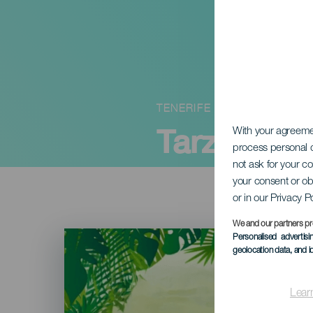
TENERIFE
Tarzán, én
With your agreem
process personal d
not ask for your c
your consent or ob
or in our Privacy P
We and our partners pr
Imagen
Personalised advertis
Listado
geolocation data, and i
Lear