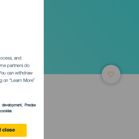
int te
 access, and
Some partners do
. You can withdraw
ing on “Learn More”
s development
, Precise
l cookies
 close