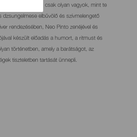
utatja a Tarzan: Én csak olyan vagyok, mint te
us dzsungelmese elbűvölő és szívmelengető
River rendezésében, Neo Pinto zenéjével és
ával készült előadás a humort, a ritmust és
olyan történetben, amely a barátságot, az
gek tiszteletben tartását ünnepli.