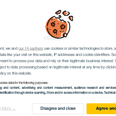
 pont olyan vagyok, m
ent, we and
our 14 partners
use cookies or similar technologies to store,
ata like your visit on this website, IP addresses and cookie identifiers. 
onsent to process your data and rely on their legitimate business interest
ject to data processing based on legitimate interest at any time by click
olicy on this website.
ocess data for the following purposes:
KORÁBBI ESEMÉNY
ing and content, advertising and content measurement, audience research and service
dentification through device scanning
, Store and/or access information on a device
, Technica
21 December 2025
Localidad
Tejina
n More →
Disagree and close
Agree and