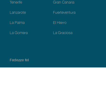
Tenerife
Gran Canaria
Lanzarote
Fuerteventura
La Palma
El Hierro
La Gomera
La Graciosa
Fedezze fel
Tengerpart és strand
Kultúra
Gasztronómia
Az összes cikk