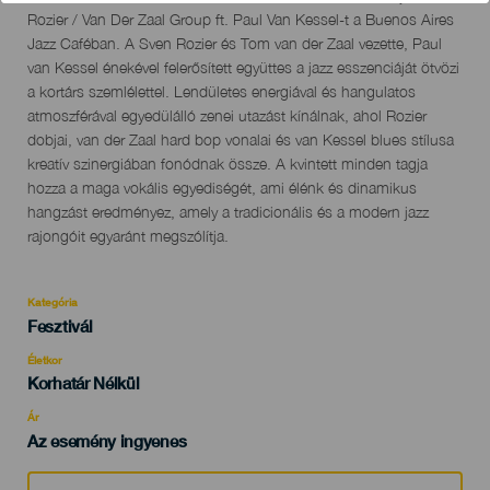
del
Rozier / Van Der Zaal Group ft. Paul Van Kessel-t a Buenos Aires
evento
Jazz Caféban. A Sven Rozier és Tom van der Zaal vezette, Paul
van Kessel énekével felerősített együttes a jazz esszenciáját ötvözi
a kortárs szemlélettel. Lendületes energiával és hangulatos
atmoszférával egyedülálló zenei utazást kínálnak, ahol Rozier
dobjai, van der Zaal hard bop vonalai és van Kessel blues stílusa
kreatív szinergiában fonódnak össze. A kvintett minden tagja
hozza a maga vokális egyediségét, ami élénk és dinamikus
hangzást eredményez, amely a tradicionális és a modern jazz
rajongóit egyaránt megszólítja.
Kategória
Categoría
Fesztivál
del
evento
Életkor
Edad
Korhatár Nélkül
Recomendada
Ár
Az esemény ingyenes