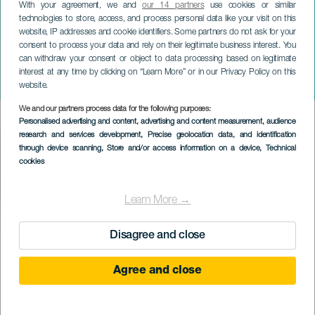
Rozier, Van Der Zaal Group ft.
With your agreement, we and
our 14 partners
use cookies or similar
technologies to store, access, and process personal data like your visit on this
Paul Van Kessel, Antonio
website, IP addresses and cookie identifiers. Some partners do not ask for your
Lizana - Festival
consent to process your data and rely on their legitimate business interest. You
can withdraw your consent or object to data processing based on legitimate
Internacional Canarias Jazz y
interest at any time by clicking on “Learn More” or in our Privacy Policy on this
Más
website.
We and our partners process data for the following purposes:
Imagen
Personalised advertising and content, advertising and content measurement, audience
Listado
research and services development
, Precise geolocation data, and identification
through device scanning
, Store and/or access information on a device
, Technical
cookies
Learn More →
KORÁBBI ESEMÉNY
Disagree and close
Agree and close
12 July 2024
Localidad
Adeje
Descripción
A Nemzetközi Canarias Jazz and More Fesztivál bemutatja a