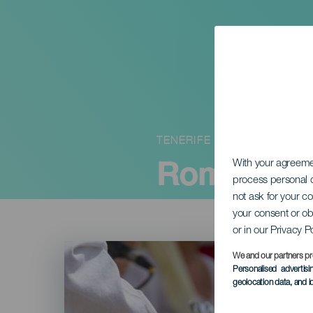
TENERIFE
Romería B
With your agreem
process personal d
not ask for your c
your consent or ob
or in our Privacy P
Imagen
Listado
We and our partners pr
Personalised advertis
geolocation data, and i