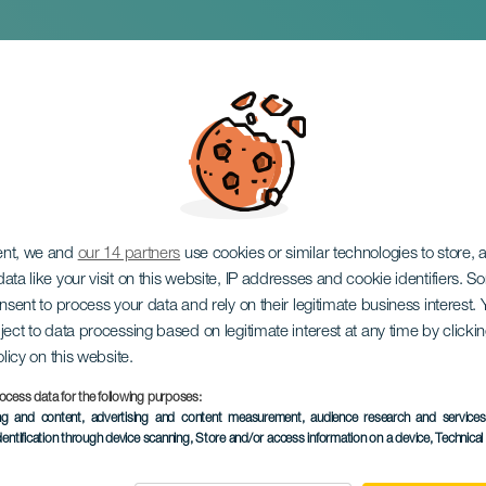
ajada de las Hayas
ent, we and
our 14 partners
use cookies or similar technologies to store,
ata like your visit on this website, IP addresses and cookie identifiers. 
onsent to process your data and rely on their legitimate business interest
ject to data processing based on legitimate interest at any time by click
olicy on this website.
ocess data for the following purposes:
ing and content, advertising and content measurement, audience research and service
dentification through device scanning
, Store and/or access information on a device
, Technica