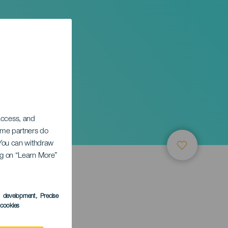
 access, and
Some partners do
. You can withdraw
ing on “Learn More”
s development
, Precise
l cookies