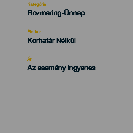
Kategória
Categoría
Rozmaring-Ünnep
del
evento
Életkor
Edad
Korhatár Nélkül
Recomendada
Ár
Az esemény ingyenes