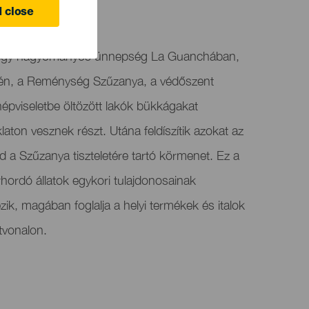
 close
" egy hagyományos ünnepség La Guanchában,
én, a Reménység Szűzanya, a védőszent
népviseletbe öltözött lakók bükkágakat
aton vesznek részt. Utána feldíszítik azokat az
d a Szűzanya tiszteletére tartó körmenet. Ez a
ordó állatok egykori tulajdonosainak
k, magában foglalja a helyi termékek és italok
tvonalon.