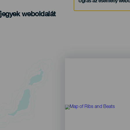
Ugrás az esemény webo
/jegyek weboldalát