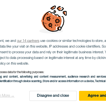
Beats
ent, we and
our 14 partners
use cookies or similar technologies to store,
ata like your visit on this website, IP addresses and cookie identifiers. 
onsent to process your data and rely on their legitimate business interest
ject to data processing based on legitimate interest at any time by click
olicy on this website.
ocess data for the following purposes:
ing and content, advertising and content measurement, audience research and service
KORÁBBI ESEMÉNY
dentification through device scanning
, Store and/or access information on a device
, Technica
06 June 2026
Localidad
Ofra
n More →
Disagree and close
Agree and