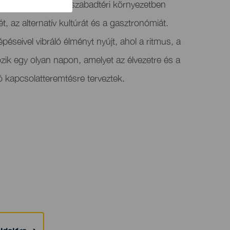
si esemény, amely szabadtéri környezetben
t, az alternatív kultúrát és a gasztronómiát.
péseivel vibráló élményt nyújt, ahol a ritmus, a
kozik egy olyan napon, amelyet az élvezetre és a
ó kapcsolatteremtésre terveztek.