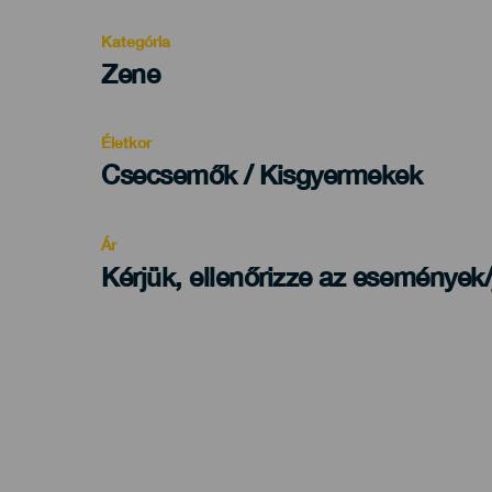
Kategória
Categoría
Zene
del
evento
Életkor
Edad
Csecsemők / Kisgyermekek
Recomendada
Ár
Kérjük, ellenőrizze az események