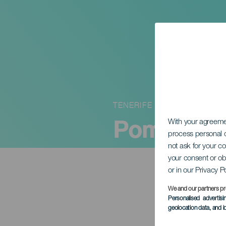
TENERIFE
Pompa: Ko
With your agreem
process personal d
not ask for your c
your consent or ob
or in our Privacy P
We and our partners pr
Personalised advertis
geolocation data, and i