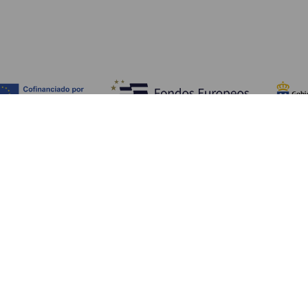
Fedezze fel
Pr
Tengerpart és strand
Kultúra
E
Gasztronómia
Az összes cikk
Me
Sz