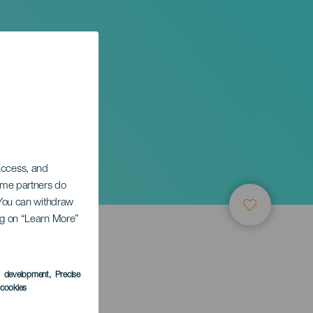
nak
 access, and
Some partners do
. You can withdraw
ing on “Learn More”
s development
, Precise
l cookies