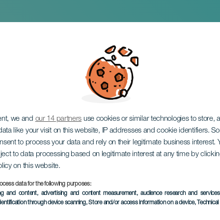
ncert kisgyermekkor
ent, we and
our 14 partners
use cookies or similar technologies to store,
ata like your visit on this website, IP addresses and cookie identifiers. 
onsent to process your data and rely on their legitimate business interest
ject to data processing based on legitimate interest at any time by click
olicy on this website.
ocess data for the following purposes:
KORÁBBI ESEMÉNY
ing and content, advertising and content measurement, audience research and service
dentification through device scanning
, Store and/or access information on a device
, Technica
26 December 2024