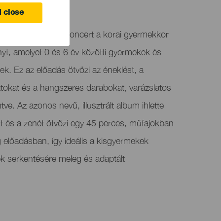
 close
mutatja a Pompa: Koncert a korai gyermekkor
yt, amelyet 0 és 6 év közötti gyermekek és
ek. Ez az előadás ötvözi az éneklést, a
latokat és a hangszeres darabokat, varázslatos
ve. Az azonos nevű, illusztrált album ihlette
t és a zenét ötvözi egy 45 perces, műfajokban
előadásban, így ideális a kisgyermekek
k serkentésére meleg és adaptált