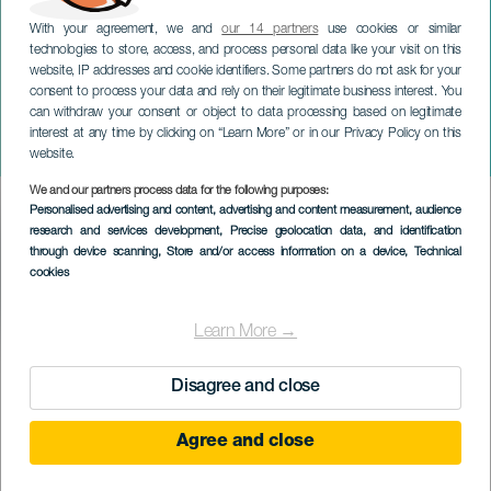
With your agreement, we and
our 14 partners
use cookies or similar
technologies to store, access, and process personal data like your visit on this
website, IP addresses and cookie identifiers. Some partners do not ask for your
consent to process your data and rely on their legitimate business interest. You
TENERIFE
can withdraw your consent or object to data processing based on legitimate
PLÁTANO – un show de Taka
interest at any time by clicking on “Learn More” or in our Privacy Policy on this
Gómez
website.
We and our partners process data for the following purposes:
Imagen
Personalised advertising and content, advertising and content measurement, audience
Listado
research and services development
, Precise geolocation data, and identification
through device scanning
, Store and/or access information on a device
, Technical
cookies
Learn More →
KORÁBBI ESEMÉNY
Disagree and close
Agree and close
10 máj 2024
Localidad
San Cristóbal de La Laguna