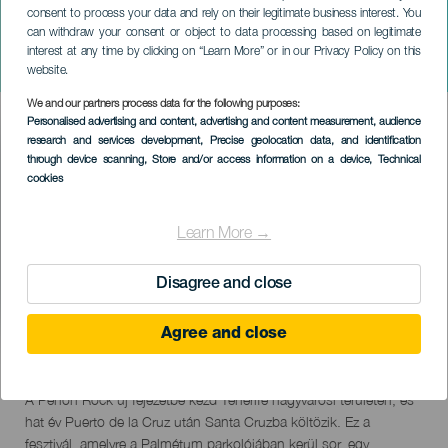
consent to process your data and rely on their legitimate business interest. You
can withdraw your consent or object to data processing based on legitimate
TENERIFE
interest at any time by clicking on “Learn More” or in our Privacy Policy on this
Peñón Rock
website.
We and our partners process data for the following purposes:
Imagen
Personalised advertising and content, advertising and content measurement, audience
Listado
research and services development
, Precise geolocation data, and identification
through device scanning
, Store and/or access information on a device
, Technical
cookies
Learn More →
Disagree and close
Agree and close
October 2026
Localidad
Santa Cruz de Tenerife
Descripción
A Peñón Rock új fejezetbe kezd Tenerife nagyvárosi területén, és
del
hat év Puerto de la Cruz után Santa Cruzba költözik. Ez a
evento
fesztivál, amelyre a Palmétum parkolójában kerül sor, egy