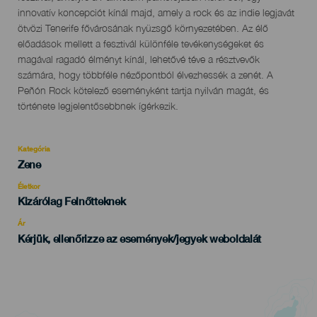
innovatív koncepciót kínál majd, amely a rock és az indie legjavát
ötvözi Tenerife fővárosának nyüzsgő környezetében. Az élő
előadások mellett a fesztivál különféle tevékenységeket és
magával ragadó élményt kínál, lehetővé téve a résztvevők
számára, hogy többféle nézőpontból élvezhessék a zenét. A
Peñón Rock kötelező eseményként tartja nyilván magát, és
története legjelentősebbnek ígérkezik.
Kategória
Categoría
Zene
del
evento
Életkor
Edad
Kizárólag Felnőtteknek
Recomendada
Ár
Kérjük, ellenőrizze az események/jegyek weboldalát