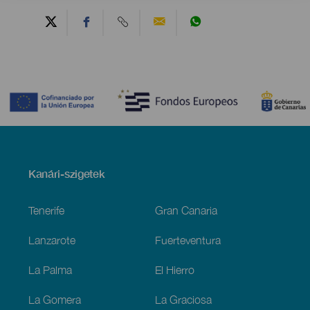
Contenido
Menú
Kanári-szigetek
Footer
Tenerife
Gran Canaria
Lanzarote
Fuerteventura
La Palma
El Hierro
La Gomera
La Graciosa