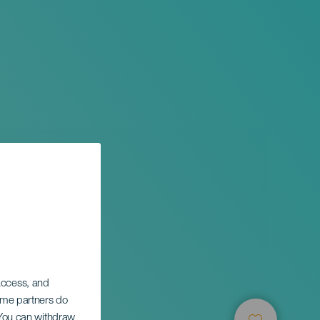
 access, and
Some partners do
. You can withdraw