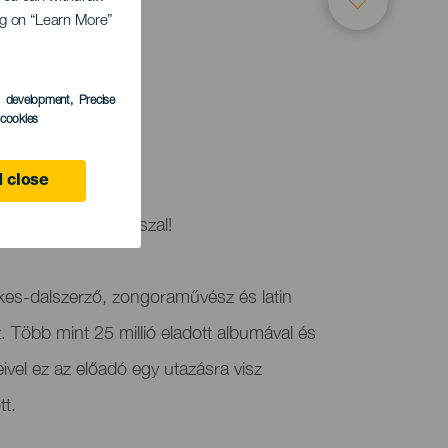
ing on “Learn More”
s development
, Precise
l cookies
 close
nyét Noel Schajrisszal!
kes-dalszerző, zongoraművész és latin
Több mint 25 millió eladott albumával és
vel ez az előadó egy utazásra visz
tt.