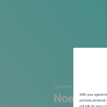
TENERIFE
Noel Schaj
With your agreem
process personal d
not ask for your c