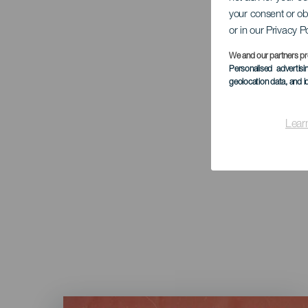
your consent or ob
or in our Privacy P
We and our partners pr
Personalised advertis
geolocation data, and i
Lear
Imagen