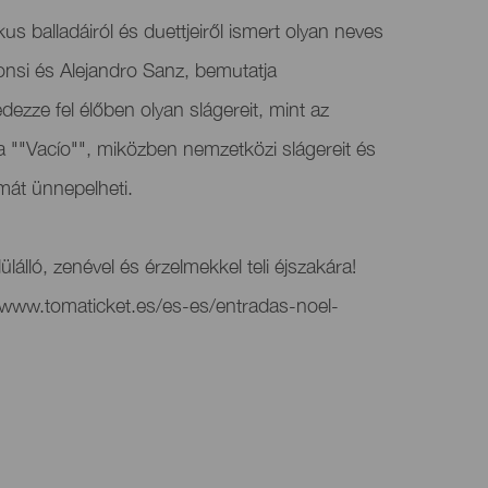
kus balladáiról és duettjeiről ismert olyan neves
onsi és Alejandro Sanz, bemutatja
edezze fel élőben olyan slágereit, mint az
 a ""Vacío"", miközben nemzetközi slágereit és
át ünnepelheti.
lálló, zenével és érzelmekkel teli éjszakára!
/www.tomaticket.es/es-es/entradas-noel-