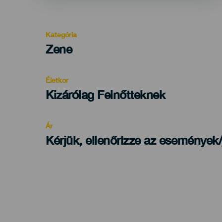
Kategória
Categoría
Zene
del
evento
Életkor
Edad
Kizárólag Felnőtteknek
Recomendada
Ár
Kérjük, ellenőrizze az események