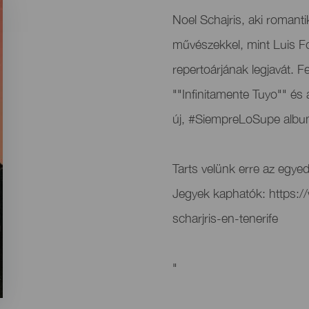
Noel Schajris, aki romanti
művészekkel, mint Luis F
repertoárjának legjavát. F
""Infinitamente Tuyo"" és
új, #SiempreLoSupe album
Tarts velünk erre az egyedü
Jegyek kaphatók: https:/
scharjris-en-tenerife
"