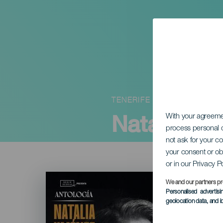
TENERIFE
Natalia Ji
With your agreem
process personal d
not ask for your c
your consent or ob
or in our Privacy P
Imagen
Listado
We and our partners pr
Personalised advertis
geolocation data, and i