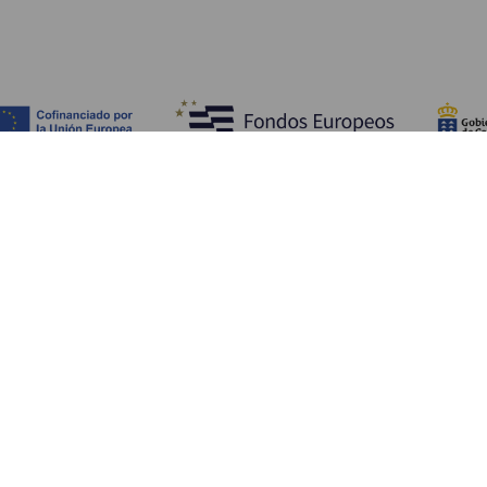
Fedezze fel
Pr
Tengerpart és strand
Kultúra
E
Gasztronómia
Az összes cikk
Me
Sz
Sz