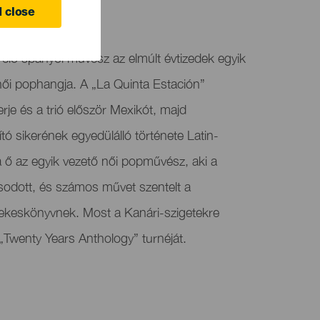
 close
e
élő spanyol művész az elmúlt évtizedek egyik
női pophangja. A „La Quinta Estación”
rje és a trió először Mexikót, majd
 sikerének egyedülálló története Latin-
a ő az egyik vezető női popművész, aki a
sodott, és számos művet szentelt a
keskönyvnek. Most a Kanári-szigetekre
„Twenty Years Anthology” turnéját.