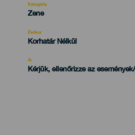
Kategória
Categoría
Zene
del
evento
Életkor
Edad
Korhatár Nélkül
Recomendada
Ár
Kérjük, ellenőrizze az események