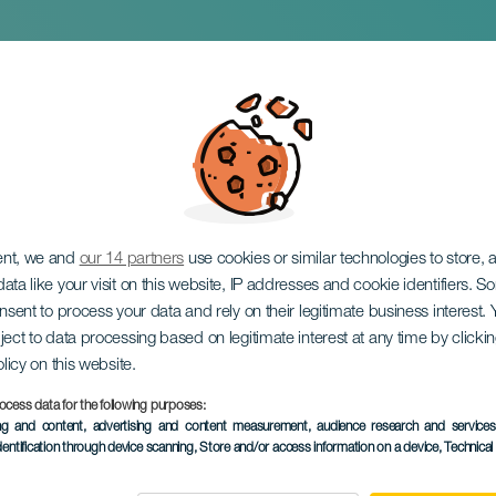
ménez. 20 años Tour.
ent, we and
our 14 partners
use cookies or similar technologies to store,
ata like your visit on this website, IP addresses and cookie identifiers. 
onsent to process your data and rely on their legitimate business interest
ject to data processing based on legitimate interest at any time by click
olicy on this website.
ocess data for the following purposes:
ing and content, advertising and content measurement, audience research and service
KORÁBBI ESEMÉNY
dentification through device scanning
, Store and/or access information on a device
, Technica