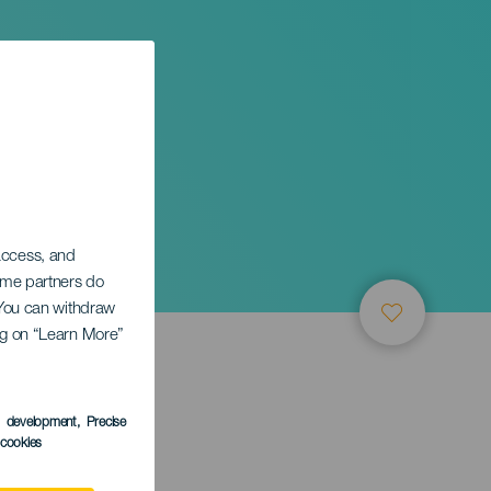
 access, and
Some partners do
. You can withdraw
ing on “Learn More”
s development
, Precise
l cookies