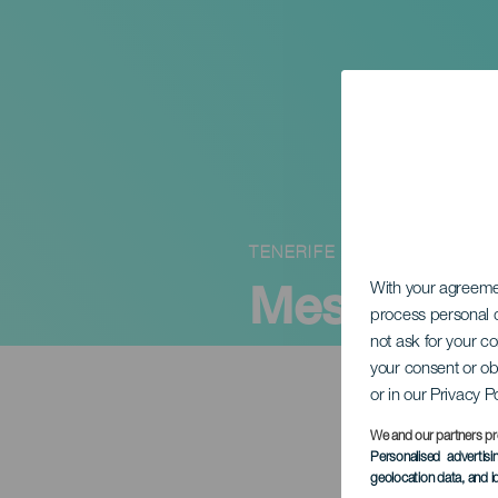
TENERIFE
Meseköny
With your agreem
process personal d
not ask for your c
your consent or ob
or in our Privacy P
We and our partners pr
Personalised advertis
geolocation data, and i