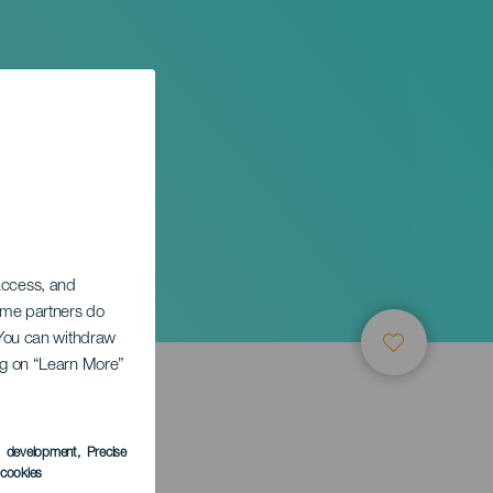
 access, and
Some partners do
. You can withdraw
ing on “Learn More”
s development
, Precise
l cookies