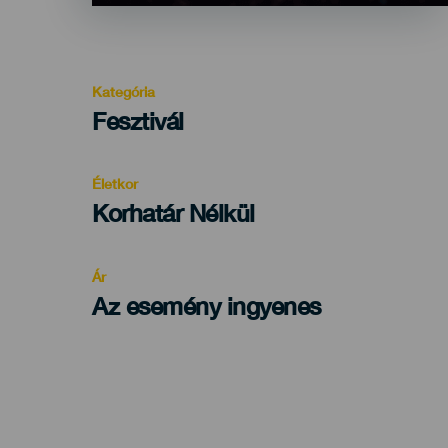
Kategória
Categoría
Fesztivál
del
evento
Életkor
Edad
Korhatár Nélkül
Recomendada
Ár
Az esemény ingyenes