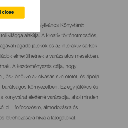
 close
Icod de los Vinos Nyilvános Könyvtárát
teli világgá alakítja. A kreatív történetmesélés,
agával ragadó játékok és az interaktív sarkok
aládok elmerülhetnek a varázslatos mesékben,
hatnak. A kezdeményezés célja, hogy
 ösztönözze az olvasás szeretetét, és ápolja
és barátságos környezetben. Ez egy játékos és
a könyvtárat élettérré varázsolja, ahol minden
él el – felfedezésre, álmodozásra és
ös létrehozására hívja a látogatókat.