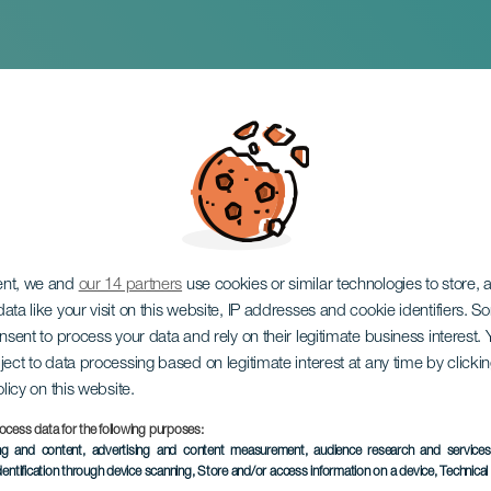
vváros
ent, we and
our 14 partners
use cookies or similar technologies to store,
ata like your visit on this website, IP addresses and cookie identifiers. 
onsent to process your data and rely on their legitimate business interest
ject to data processing based on legitimate interest at any time by click
olicy on this website.
ocess data for the following purposes:
KORÁBBI ESEMÉNY
ing and content, advertising and content measurement, audience research and service
dentification through device scanning
, Store and/or access information on a device
, Technica