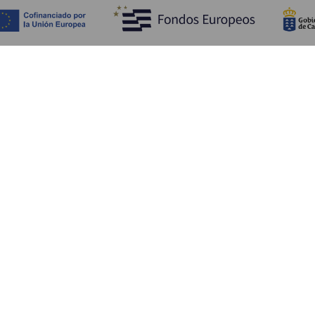
Fedezze fel
Pr
Tengerpart és strand
Kultúra
E
Gasztronómia
Az összes cikk
Me
Sz
Sz