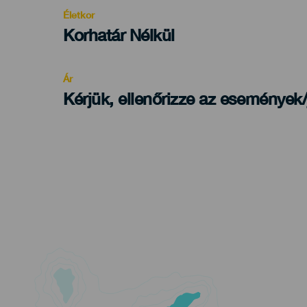
evento
Életkor
Edad
Korhatár Nélkül
Recomendada
Ár
Kérjük, ellenőrizze az események