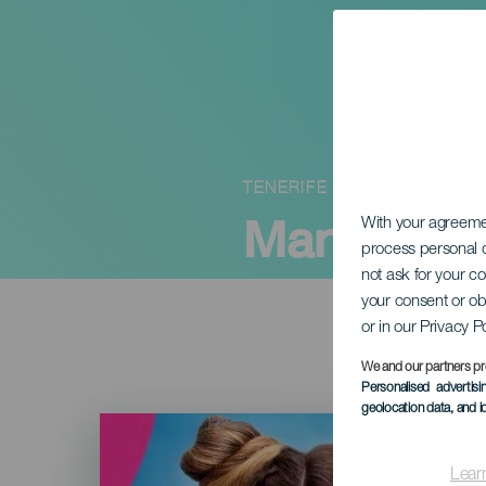
TENERIFE
Maru Cand
With your agreem
process personal d
not ask for your c
your consent or ob
or in our Privacy P
We and our partners pr
Personalised advertis
geolocation data, and i
Imagen
Listado
Lear