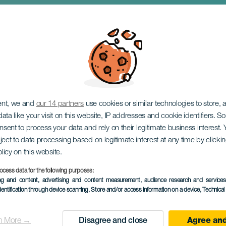
el Stand Up
ent, we and
our 14 partners
use cookies or similar technologies to store,
ata like your visit on this website, IP addresses and cookie identifiers. 
onsent to process your data and rely on their legitimate business interest
ject to data processing based on legitimate interest at any time by click
olicy on this website.
ocess data for the following purposes:
KORÁBBI ESEMÉNY
ing and content, advertising and content measurement, audience research and service
dentification through device scanning
, Store and/or access information on a device
, Technica
19 September 2025
Localidad
San Cristóbal de La L
n More →
Disagree and close
Agree and