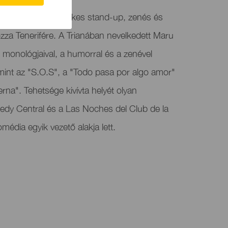
 humorista és énekes stand-up, zenés és
zza Tenerifére. A Trianában nevelkedett Maru
t monológjaival, a humorral és a zenével
mint az "S.O.S", a "Todo pasa por algo amor"
rna". Tehetsége kivívta helyét olyan
dy Central és a Las Noches del Club de la
édia egyik vezető alakja lett.