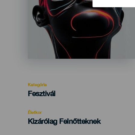
Kategória
Categoría
Fesztivál
del
evento
Életkor
Edad
Kizárólag Felnőtteknek
Recomendada