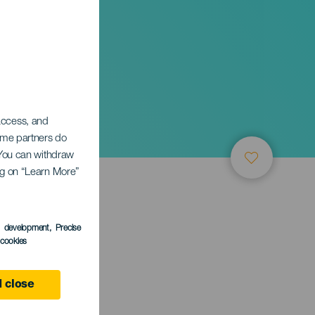
 access, and
Some partners do
. You can withdraw
ing on “Learn More”
s development
, Precise
l cookies
 close