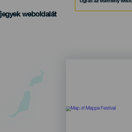
Ugrás az esemény webo
/jegyek weboldalát