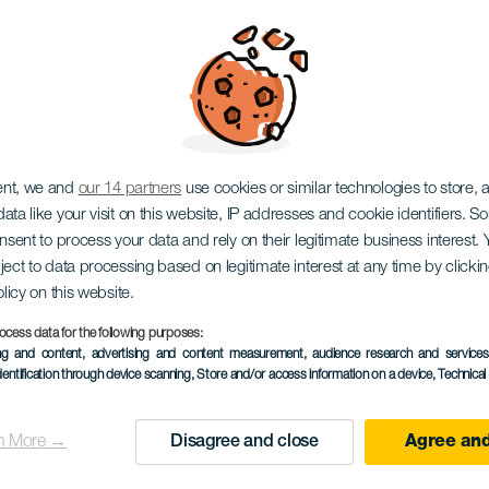
tival
ent, we and
our 14 partners
use cookies or similar technologies to store,
ata like your visit on this website, IP addresses and cookie identifiers. 
onsent to process your data and rely on their legitimate business interest
ject to data processing based on legitimate interest at any time by click
olicy on this website.
ocess data for the following purposes:
ing and content, advertising and content measurement, audience research and service
KORÁBBI ESEMÉNY
dentification through device scanning
, Store and/or access information on a device
, Technica
19 April 2025
Localidad
Adeje
n More →
Disagree and close
Agree and