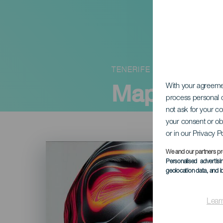
TENERIFE
Mappa Fes
With your agreem
process personal d
not ask for your c
your consent or ob
or in our Privacy P
Imagen
Listado
We and our partners pr
Personalised advertis
geolocation data, and i
Lear