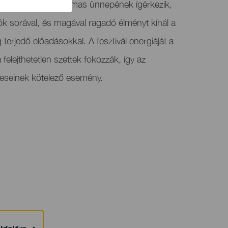
tronikus zene izgalmas ünnepének ígérkezik,
ók sorával, és magával ragadó élményt kínál a
terjedő előadásokkal. A fesztivál energiáját a
 felejthetetlen szettek fokozzák, így az
meseinek kötelező esemény.