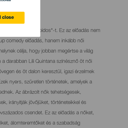
l cookies
 close
 a "Tacones Prohibidos"-t. Ez az előadás nem
up comedy előadás, hanem inkább női
melynek célja, hogy jobban megértse a világ
 a darabban Lili Quintana színésznő öt női
övegen és öt dalon keresztül, igazi érzelmek
Ezek nyers, szűretlen történetek, amelyek a
jednek. Az ábrázolt nők tehetségesek,
k, irányítják jövőjüket, történeteikkel és
 évszázados csendet. Ez az előadás a nőket,
őket, álomteremtőket és a szabadság