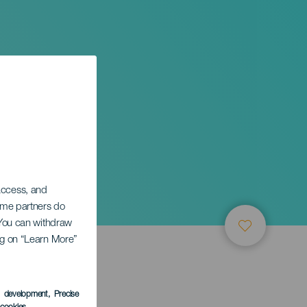
os
 access, and
Some partners do
. You can withdraw
ing on “Learn More”
s development
, Precise