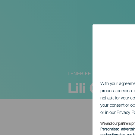
TENERIFE
Lili Quint
With your agreem
process personal d
not ask for your c
your consent or ob
or in our Privacy P
We and our partners pr
Personalised advertis