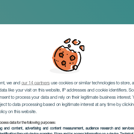
ana: Tacones prohibid
ent, we and
our 14 partners
use cookies or similar technologies to store,
ata like your visit on this website, IP addresses and cookie identifiers. 
onsent to process your data and rely on their legitimate business interest
ject to data processing based on legitimate interest at any time by click
olicy on this website.
ocess data for the following purposes:
KORÁBBI ESEMÉNY
ing and content, advertising and content measurement, audience research and service