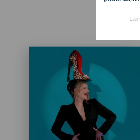
geolocation data, and i
Lear
Imagen
Listado