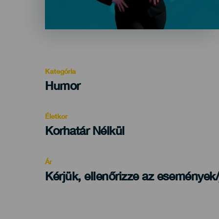
Kategória
Categoría
Humor
del
evento
Életkor
Edad
Korhatár Nélkül
Recomendada
Ár
Kérjük, ellenőrizze az események