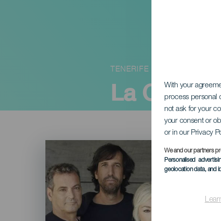
TENERIFE
La Oreja 
With your agreem
process personal d
not ask for your c
your consent or ob
or in our Privacy P
Imagen
Listado
We and our partners pr
Personalised advertis
geolocation data, and i
Lear