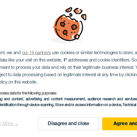
de Van Gogh koncerte
ent, we and
our 14 partners
use cookies or similar technologies to store,
ata like your visit on this website, IP addresses and cookie identifiers. 
onsent to process your data and rely on their legitimate business interest
ject to data processing based on legitimate interest at any time by click
olicy on this website.
ocess data for the following purposes:
ing and content, advertising and content measurement, audience research and service
24 October 2026
dentification through device scanning
, Store and/or access information on a device
, Technica
Localidad
Adeje
n More →
Disagree and close
Agree and
Descripción
A La Oreja de Van Gogh eg