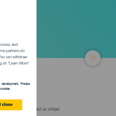
n
 access, and
Some partners do
. You can withdraw
ing on “Learn More”
s development
, Precise
l cookies
 close
yüttes koncertet ad az adejei