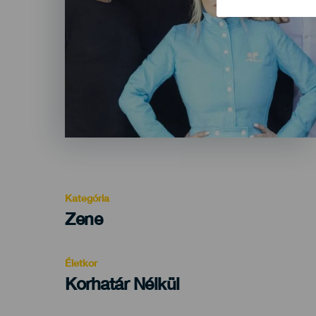
Kategória
Categoría
Zene
del
evento
Életkor
Edad
Korhatár Nélkül
Recomendada