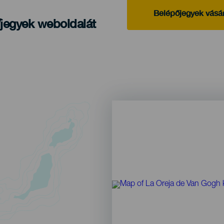
Belépőjegyek vásá
/jegyek weboldalát