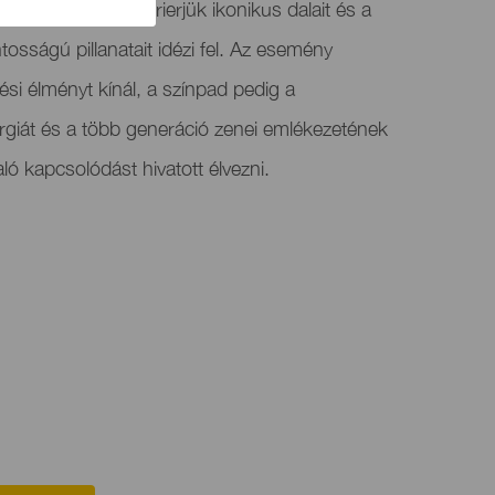
llistával, amely karrierjük ikonikus dalait és a
osságú pillanatait idézi fel. Az esemény
i élményt kínál, a színpad pedig a
nergiát és a több generáció zenei emlékezetének
ló kapcsolódást hivatott élvezni.