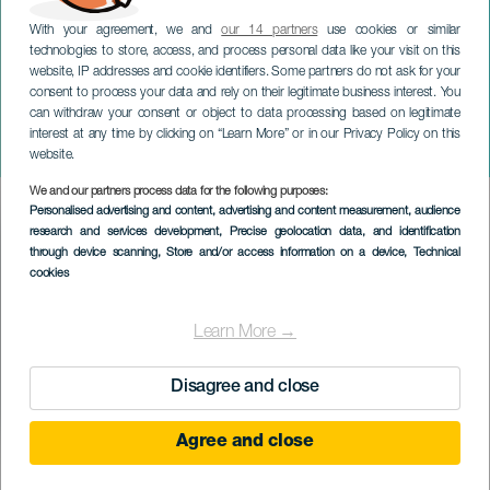
With your agreement, we and
our 14 partners
use cookies or similar
technologies to store, access, and process personal data like your visit on this
website, IP addresses and cookie identifiers. Some partners do not ask for your
consent to process your data and rely on their legitimate business interest. You
can withdraw your consent or object to data processing based on legitimate
TENERIFE
interest at any time by clicking on “Learn More” or in our Privacy Policy on this
Javier Infante koncerten
website.
We and our partners process data for the following purposes:
Imagen
Personalised advertising and content, advertising and content measurement, audience
Listado
research and services development
, Precise geolocation data, and identification
through device scanning
, Store and/or access information on a device
, Technical
cookies
Learn More →
Disagree and close
Agree and close
KORÁBBI ESEMÉNY