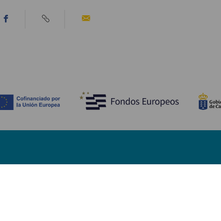
Fedezze fel
Pr
Tengerpart és strand
Kultúra
E