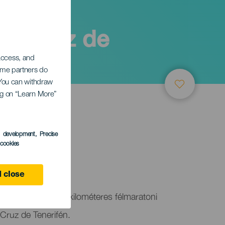
nta Cruz de
 access, and
Some partners do
. You can withdraw
ing on “Learn More”
s development
, Precise
l cookies
e
 close
sárnap egy 21,1 kilométeres félmaratoni
Cruz de Tenerifén.