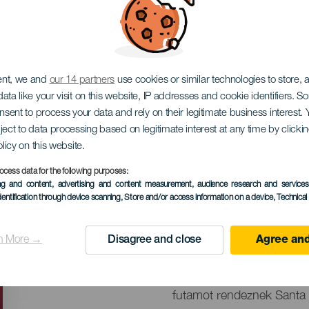
 Internacional de Sa
ent, we and
our 14 partners
use cookies or similar technologies to store,
ata like your visit on this website, IP addresses and cookie identifiers. 
onsent to process your data and rely on their legitimate business interest
ject to data processing based on legitimate interest at any time by click
olicy on this website.
ocess data for the following purposes:
KORÁBBI ESEMÉNY
ing and content, advertising and content measurement, audience research and service
dentification through device scanning
, Store and/or access information on a device
, Technica
12 November 2023
Localidad
Santa Cruz de Tenerif
n More →
Disagree and close
Agree and
Descripción
2023. november 12-én, va
del
futamot rendeznek Santa 