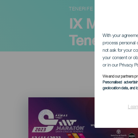
TENERIFE
IX Maratón
Tenerife
With your agreem
process personal d
not ask for your c
your consent or ob
or in our Privacy P
We and our partners pr
Personalised advertis
geolocation data, and i
Imagen
Listado
Lear