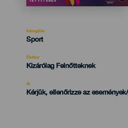
Kategória
Categoría
Sport
del
evento
Életkor
Edad
Kizárólag Felnőtteknek
Recomendada
Ár
Kérjük, ellenőrizze az események