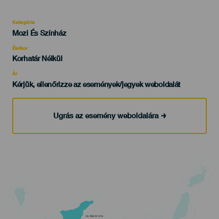
Kategória
Categoría
Mozi És Színház
del
evento
Életkor
Edad
Korhatár Nélkül
Recomendada
Ár
Kérjük, ellenőrizze az események/jegyek weboldalát
Ugrás az esemény weboldalára
TENERIFE