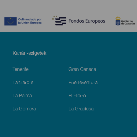
Contenido
Menú
Kanári-szigetek
Footer
Tenerife
Gran Canaria
Lanzarote
Fuerteventura
La Palma
El Hierro
La Gomera
La Graciosa