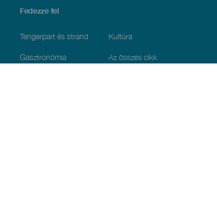
Fedezze fel
Tengerpart és strand
Kultúra
Gasztronómia
Az összes cikk
Praktikus információk
Események
Időjárás
Megérkezés
Vendéglátás
Szállás
A szigetcsoport
Szolgáltatások