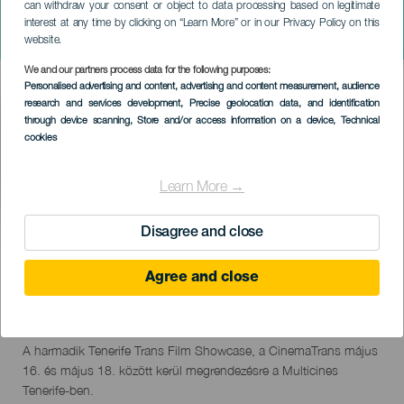
can withdraw your consent or object to data processing based on legitimate
III Muestra de Cine Trans de
interest at any time by clicking on “Learn More” or in our Privacy Policy on this
Tenerife
website.
We and our partners process data for the following purposes:
Imagen
Personalised advertising and content, advertising and content measurement, audience
Listado
research and services development
, Precise geolocation data, and identification
through device scanning
, Store and/or access information on a device
, Technical
cookies
Learn More →
Disagree and close
KORÁBBI ESEMÉNY
Agree and close
16 to 18 máj
Localidad
La Laguna
Descripción
A harmadik Tenerife Trans Film Showcase, a CinemaTrans május
del
16. és május 18. között kerül megrendezésre a Multicines
evento
Tenerife-ben.