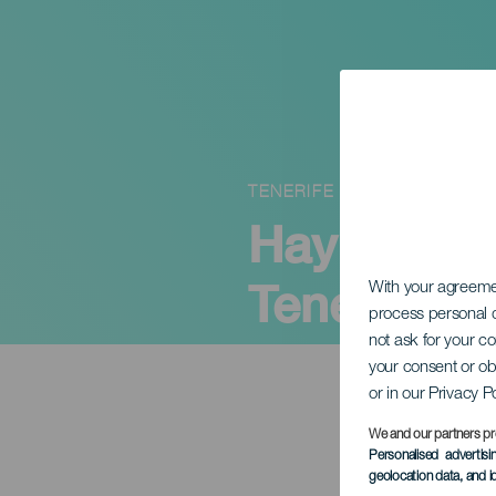
TENERIFE
Hay gente
Tenerife
With your agreem
process personal d
not ask for your c
your consent or ob
or in our Privacy P
We and our partners pr
Personalised advertis
geolocation data, and i