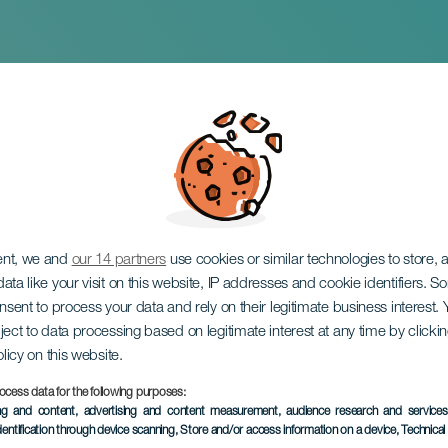
 pa todo de Darío Lóp
ent, we and
our 14 partners
use cookies or similar technologies to store,
ata like your visit on this website, IP addresses and cookie identifiers. 
onsent to process your data and rely on their legitimate business interest
ject to data processing based on legitimate interest at any time by click
olicy on this website.
ocess data for the following purposes:
KORÁBBI ESEMÉNY
ing and content, advertising and content measurement, audience research and service
dentification through device scanning
, Store and/or access information on a device
, Technica