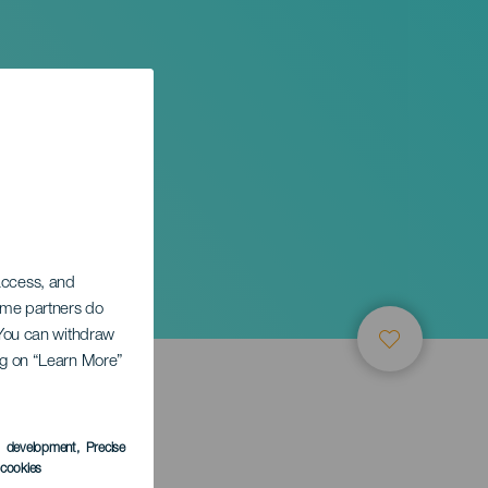
ez en
 access, and
Some partners do
. You can withdraw
ing on “Learn More”
s development
, Precise
l cookies