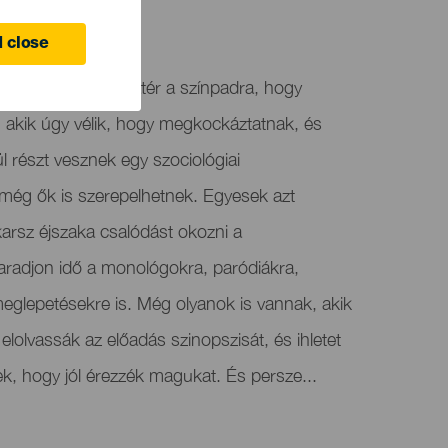
 close
 hogy Dario visszatér a színpadra, hogy
 akik úgy vélik, hogy megkockáztatnak, és
l részt vesznek egy szociológiai
ég ők is szerepelhetnek. Egyesek azt
rsz éjszaka csalódást okozni a
radjon idő a monológokra, paródiákra,
meglepetésekre is. Még olyanok is vannak, akik
lolvassák az előadás szinopszisát, és ihletet
k, hogy jól érezzék magukat. És persze...