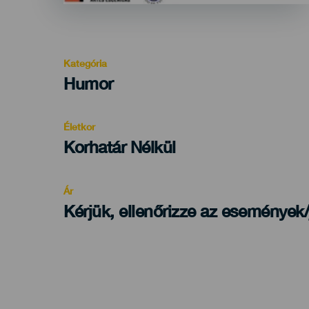
Kategória
Categoría
Humor
del
evento
Életkor
Edad
Korhatár Nélkül
Recomendada
Ár
Kérjük, ellenőrizze az események