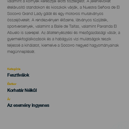
valamint a környék keresztjei előtti tisztelgést. A jelenlévőket
ételárusító standokon és kioszkok várják, a Nuestra Señora de El
Socorro Grand Lady gálát és egy motoros mutatványos
összejövetelt. A rendezvényen élőzene, látványos tűzijáték,
sportversenyek, valamint a Baile de Taifas, valamint Parranda El
Abuelo is szerepel. Az állattenyésztési és mezőgazdasági vásár, a
gyermekfoglalkozások és a habágyús vízi mulatságok teszik
teljessé a kínálatot, kiemelve a Socorro negyed hagyományainak
megünneplését.
Kategória
Categoría
Fesztiválok
del
evento
Életkor
Edad
Korhatár Nélkül
Recomendada
Ár
Az esemény ingyenes