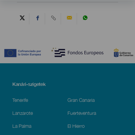
Contenido
Menú
Kanári-szigetek
Footer
Tenerife
Gran Canaria
Lanzarote
Fuerteventura
La Palma
El Hierro