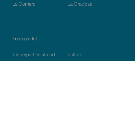
La Gomera
La Graciosa
Fedezze fel
Tengerpart és strand
Kultúra
Gasztronómia
Az összes cikk
Praktikus információk
Események
Időjárás
Megérkezés
Vendéglátás