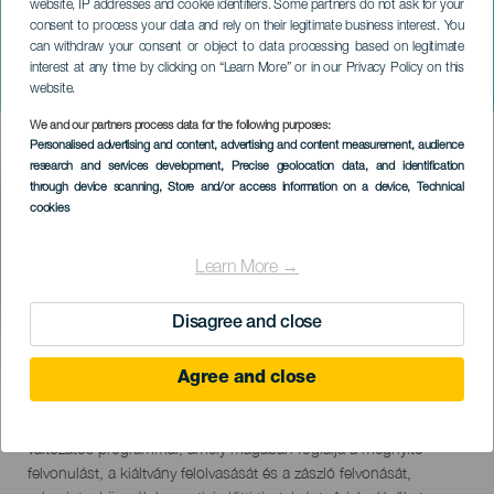
website, IP addresses and cookie identifiers. Some partners do not ask for your
consent to process your data and rely on their legitimate business interest. You
can withdraw your consent or object to data processing based on legitimate
TENERIFE
interest at any time by clicking on “Learn More” or in our Privacy Policy on this
Fiestas del Socorro
website.
We and our partners process data for the following purposes:
Imagen
Personalised advertising and content, advertising and content measurement, audience
Listado
research and services development
, Precise geolocation data, and identification
through device scanning
, Store and/or access information on a device
, Technical
cookies
Learn More →
Disagree and close
September 2026
Agree and close
Localidad
El Socorro
Descripción
A Tegueste-i El Socorro ünnepsége élénk ünnepséget kínál
del
változatos programmal, amely magában foglalja a megnyitó
evento
felvonulást, a kiáltvány felolvasását és a zászló felvonását,