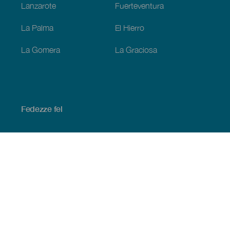
Lanzarote
Fuerteventura
La Palma
El Hierro
La Gomera
La Graciosa
Fedezze fel
Tengerpart és strand
Kultúra
Gasztronómia
Az összes cikk
Praktikus információk