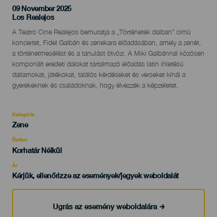
09 November 2025
Localidad
Los Realejos
Descripción
A Teatro Cine Realejos bemutatja a „Történetek dalban” című
del
koncertet, Fidel Galbán és zenekara előadásában, amely a zenét,
evento
a történetmesélést és a tanulást ötvözi. A Miki Galbánnal közösen
komponált eredeti dalokat tartalmazó előadás latin ihletésű
dallamokat, játékokat, találós kérdéseket és verseket kínál a
gyerekeknek és családoknak, hogy élvezzék a képzeletet.
Kategória
Categoría
Zene
del
evento
Életkor
Edad
Korhatár Nélkül
Recomendada
Ár
Kérjük, ellenőrizze az események/jegyek weboldalát
Ugrás az esemény weboldalára