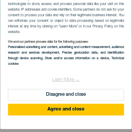
technologies to store, access, and process personal data like your visit on this
website, IP addresses and cookie identifiers. Some partners do not ask for your
consent to process your data and rely on their legitimate business interest. You
TENERIFE
can withdraw your consent or object to data processing based on legitimate
Fidel Galbán: Történetek a
interest at any time by clicking on “Learn More” or in our Privacy Policy on this
dalban
website.
We and our partners process data for the following purposes:
Imagen
Personalised advertising and content, advertising and content measurement, audience
Listado
research and services development
, Precise geolocation data, and identification
through device scanning
, Store and/or access information on a device
, Technical
cookies
Learn More →
Disagree and close
Agree and close
KORÁBBI ESEMÉNY