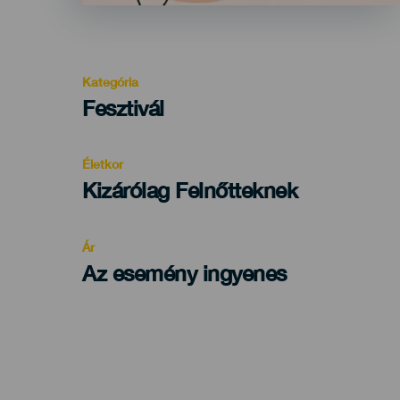
Kategória
Categoría
Fesztivál
del
evento
Életkor
Edad
Kizárólag Felnőtteknek
Recomendada
Ár
Az esemény ingyenes