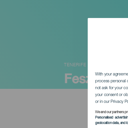
TENERIFE
Fesztivál 
With your agreem
process personal d
not ask for your c
your consent or ob
or in our Privacy P
We and our partners pr
Personalised advertis
geolocation data, and i