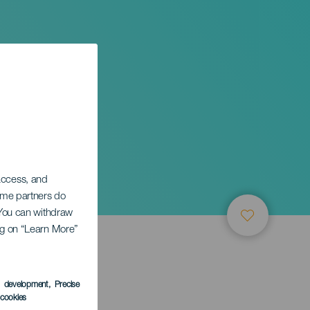
n
 access, and
Some partners do
. You can withdraw
ing on “Learn More”
s development
, Precise
l cookies