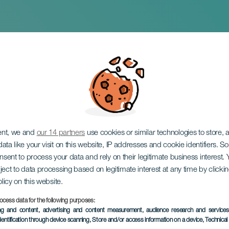
találkozások a tengere
ent, we and
our 14 partners
use cookies or similar technologies to store,
ata like your visit on this website, IP addresses and cookie identifiers. 
onsent to process your data and rely on their legitimate business interest
ject to data processing based on legitimate interest at any time by click
olicy on this website.
ocess data for the following purposes:
KORÁBBI ESEMÉNY
ing and content, advertising and content measurement, audience research and service
dentification through device scanning
, Store and/or access information on a device
, Technica