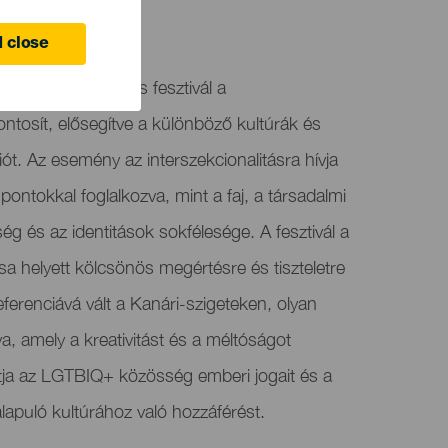
mber
aguna
 close
ransculturalidades fesztivál a
ontosít, elősegítve a különböző kultúrák és
iót. Az esemény az interszekcionalitásra hívja
mpontokkal foglalkozva, mint a faj, a társadalmi
ség és az identitások sokfélesége. A fesztivál a
sa helyett kölcsönös megértésre és tiszteletre
ferenciává vált a Kanári-szigeteken, olyan
va, amely a kreativitást és a méltóságot
ja az LGTBIQ+ közösség emberi jogait és a
lapuló kultúrához való hozzáférést.